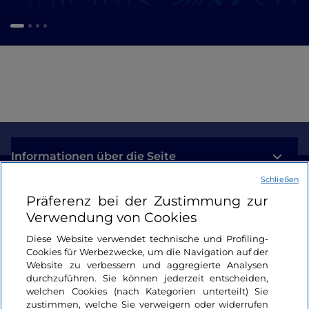
Informationen über die Seite
Schließen
Nützliche Links
Präferenz bei der Zustimmung zur
Verwendung von Cookies
Login
Diese Website verwendet technische und Profiling-
Cookies für Werbezwecke, um die Navigation auf der
Bleiben wir in Kontakt
Website zu verbessern und aggregierte Analysen
durchzuführen. Sie können jederzeit entscheiden,
welchen Cookies (nach Kategorien unterteilt) Sie
zustimmen, welche Sie verweigern oder widerrufen