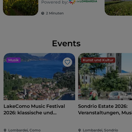
Powered by:
2 Minuten
Events
Musik
Kunst und Kultur
Like
LakeComo Music Festival
Sondrio Estate 2026:
2026: klassische und
Veranstaltungen, Musi
zeitgenössische Musik
und Spaß im Herzen d
zwischen Villen und Gärten
Stadt
Lombardei, Como
Lombardei, Sondrio