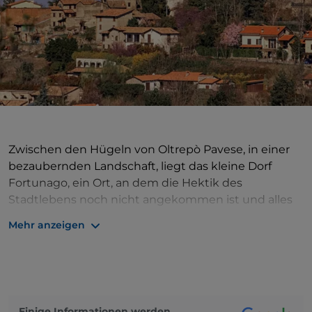
Zwischen den Hügeln von Oltrepò Pavese, in einer
bezaubernden Landschaft, liegt das kleine Dorf
Fortunago, ein Ort, an dem die Hektik des
Stadtlebens noch nicht angekommen ist und alles
im gemächlichen Tempo der Vergangenheit
Mehr anzeigen
geschieht, in einem Rhythmus, der dem ruhigen
Verlauf der Jahreszeiten folgt. Der alte Ortskern ist
geprägt durch kleine Häuser mit Steinfassaden,
Straßen mit Pflaster aus Porphyr und sanfte,
freundliche Ansichten, die Wohlbefinden und
Einige Informationen werden