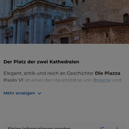
Der Platz der zwei Kathedralen
Elegant, antik und reich an Geschichte:
Die Piazza
Paolo VI
ist einer der Hauptplätze von
Brescia
und
beherbergt einige der wichtigsten historischen
Mehr anzeigen
Gebäude der Stadt, darunter die Kirchen, die ihm
den Beinamen „Platz der zwei Kathedralen“
eingebracht haben.
Der
Duomo Vecchio
(Alte Kathedrale), auch Rotonda
genannt, und der Duomo Nuovo (Neue Kathedrale)
Einige Informationen werden