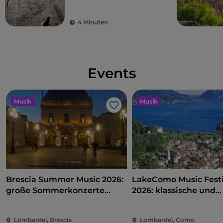
4 Minuten
Events
Musik
Musik
Like
Brescia Summer Music 2026:
LakeComo Music Festi
große Sommerkonzerte
2026: klassische und
zwischen Campo Marte und
zeitgenössische Musi
Piazza Loggia
zwischen Villen und 
Lombardei, Brescia
Lombardei, Como