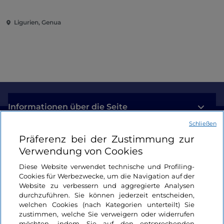
Ligurien, Genua
Informationen über die Seite
Schließen
Nützliche Links
Präferenz bei der Zustimmung zur
Verwendung von Cookies
Login
Diese Website verwendet technische und Profiling-
Cookies für Werbezwecke, um die Navigation auf der
Bleiben wir in Kontakt
Website zu verbessern und aggregierte Analysen
durchzuführen. Sie können jederzeit entscheiden,
welchen Cookies (nach Kategorien unterteilt) Sie
zustimmen, welche Sie verweigern oder widerrufen
möchten, indem Sie auf den entsprechenden