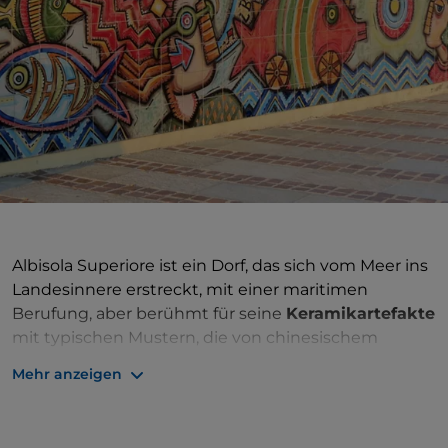
Albisola Superiore ist ein Dorf, das sich vom Meer ins
Landesinnere erstreckt, mit einer maritimen
Berufung, aber berühmt für seine
Keramikartefakte
mit typischen Mustern, die von chinesischem
Porzellan in Kobaltblau auf weißem oder blauem
Mehr anzeigen
Hintergrund inspiriert sind. Es gibt auch Art déco
und futuristische Keramik, um nur zwei zu nennen,
wie man
im Museum „Manlio Trucco
“ sehen kann,