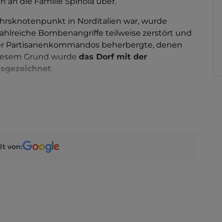
n an die Familie Spinola über.
kehrsknotenpunkt in Norditalien war, wurde
hlreiche Bombenangriffe teilweise zerstört und
m er Partisanenkommandos beherbergte, denen
diesem Grund wurde
das Dorf mit der
usgezeichnet
.
ftlich geprägten Dorf in ein Industriezentrum
e Denkmäler und Sehenswürdigkeiten. Dazu
 Jahrhundert, das heutige Rathaus, das
Schloss
die Brücke über den Scrivia
aus dem
d der
kleine Weiler Porale
, in dem sich ein
lt von:
te Dorf gehört auch zum
Regionalen Naturpark
den des Apennins und des ligurischen
en Panoramas des Monte Antola auf 1.600 m
elegene Lago del Brugneto bietet.