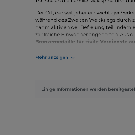
Tortona an die Familie Malaspina und dan
Der Ort, der seit jeher ein wichtiger Ver
während des Zweiten Weltkriegs durch za
nahm aktiv an der Befreiung teil, inde
zahlreiche Einwohner angehörten. Aus 
Bronzemedaille für zivile Verdienste a
Der Ort, der sich von einem landwirtscha
Mehr anzeigen
verwandelt hat, bewahrt einige wichtig
gehören der
Palazzo Spinola
aus dem 16.
Borgo Fornari
aus dem 13. Jahrhundert,
15. Jahrhundert mit ihren Spitzbögen un
Einige Informationen werden bereitgestel
Benediktinerkloster befand. Das genann
Antola
: eine der bezauberndsten Gegen
Hinterlandes, dank des außergewöhnlich
Höhe und der Aktivitäten, die der nahe g