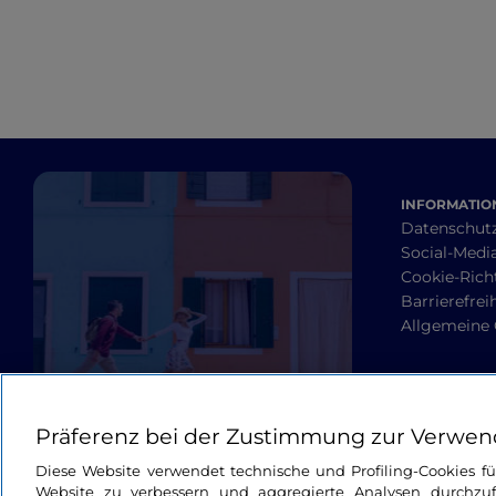
INFORMATION
Datenschut
Social-Media
Cookie-Richt
Barrierefrei
Allgemeine
Präferenz bei der Zustimmung zur Verwen
Diese Website verwendet technische und Profiling-Cookies f
Website zu verbessern und aggregierte Analysen durchzuf