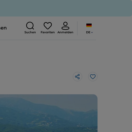
nen
DE
Suchen
Favoriten
Anmelden
Like