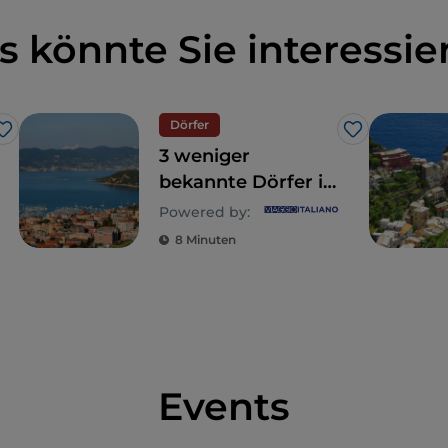
s könnte Sie interessie
Dörfer
Like
Like
3 weniger
bekannte Dörfer in
der Nähe der
Powered by:
Cinque Terre, im
8 Minuten
östlichen Ligurien
Events