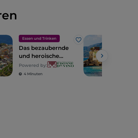
ren
Essen und Trinken
Dörf
Like
Das bezaubernde
Cam
und heroische
Ligurien
Powered by:
4 Minuten
3 M