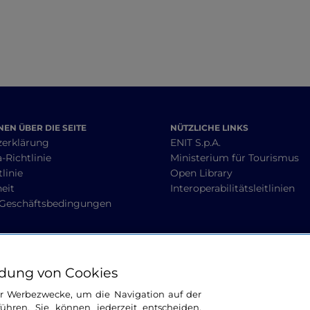
EN ÜBER DIE SEITE
NÜTZLICHE LINKS
zerklärung
ENIT S.p.A.
-Richtlinie
Ministerium für Tourismus
linie
Open Library
heit
Interoperabilitätsleitlinien
 Geschäftsbedingungen
BLEIBEN WIR IN KONTAKT
dung von Cookies
ür Werbezwecke, um die Navigation auf der
ühren. Sie können jederzeit entscheiden,