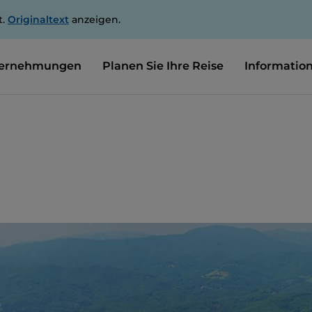
t.
Originaltext
anzeigen.
ernehmungen
Planen Sie Ihre Reise
Informatio