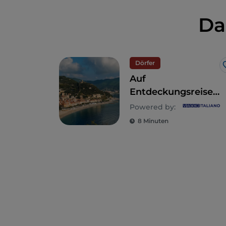
Da
Dörfer
Auf
Entdeckungsreise
zu den Dörfern
Powered by:
rund um Finale
8 Minuten
Ligure, an der
Riviera di Ponente