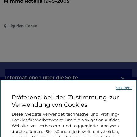
Mimmo Rotella 1945–2005
Ligurien, Genua
Informationen über die Seite
Schließen
Nützliche Links
Präferenz bei der Zustimmung zur
Verwendung von Cookies
Login
Diese Website verwendet technische und Profiling-
Cookies für Werbezwecke, um die Navigation auf der
Bleiben wir in Kontakt
Website zu verbessern und aggregierte Analysen
durchzuführen. Sie können jederzeit entscheiden,