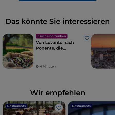
Das könnte Sie interessieren
Essen und Trinken
Like
Von Levante nach
Ponente, die
ligurische Küche in
11 Etappen
4 Minuten
Wir empfehlen
Restaurants
Restaurants
Like