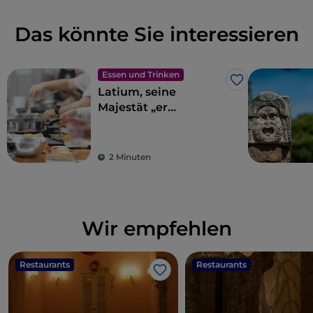
Das könnte Sie interessieren
Essen und Trinken
Like
Latium, seine
Majestät „er
cimarolo“: die
römische Artischocke
IGP
2 Minuten
Wir empfehlen
Restaurants
Restaurants
Like