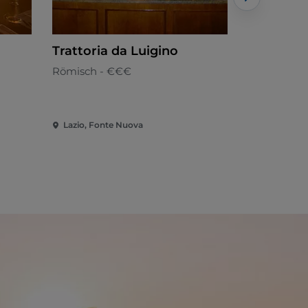
Trattoria da Luigino
Gran Caf
Römisch - €€€
Römisch
Lazio, Fonte Nuova
Lazio, Frasc