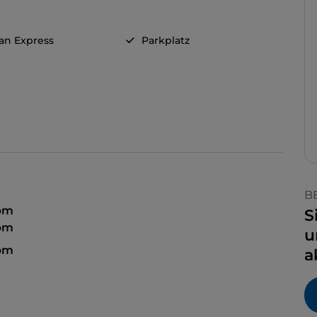
an Express
Parkplatz
B
 pm
S
 pm
u
 pm
a