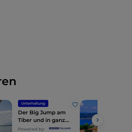
ren
Unterhaltung
See
Like
Der Big Jump am
Der
Tiber und in ganz
Bra
Europa
Powered by: