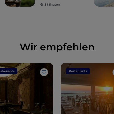
von Rom entfernt
5 Minuten
Wir empfehlen
staurants
Restaurants
Like