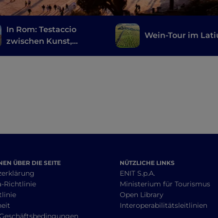
In Rom: Testaccio
Wein-Tour im Lat
zwischen Kunst,
Archäologie und
römischem Streetfood
EN ÜBER DIE SEITE
NÜTZLICHE LINKS
zerklärung
ENIT S.p.A.
-Richtlinie
Ministerium für Tourismus
linie
Open Library
heit
Interoperabilitätsleitlinien
 Geschäftsbedingungen