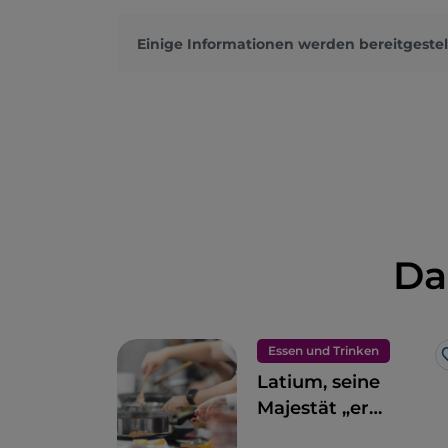
Einige Informationen werden bereitgestel
Da
Essen und Trinken
Latium, seine
Majestät „er
cimarolo“: die