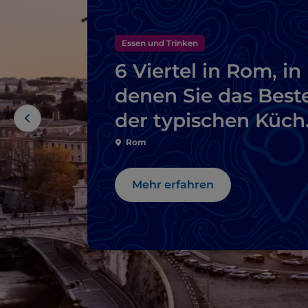
Essen und Trinken
6 Viertel in Rom, in
denen Sie das Best
der typischen Küch
probieren können
Rom
Mehr erfahren