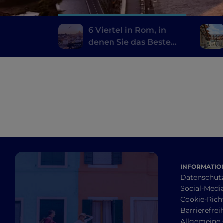
6 Viertel in Rom, in
denen Sie das Beste
der typischen Küche
probieren können
INFORMATION
Datenschut
Social-Media
Cookie-Richt
Barrierefrei
Allgemeine