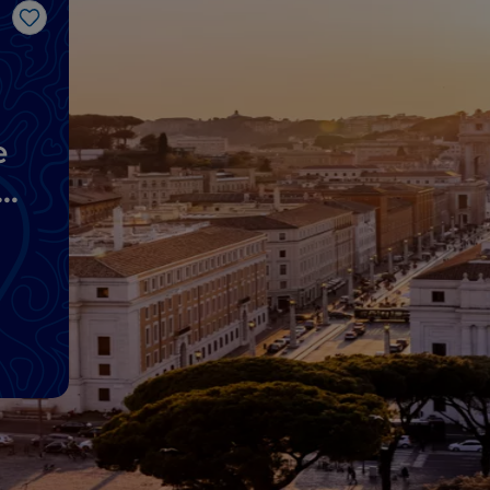
Like
e
e