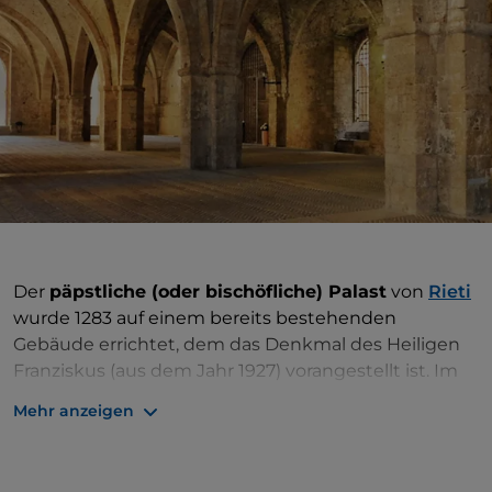
Der
päpstliche (oder bischöfliche) Palast
von
Rieti
wurde 1283 auf einem bereits bestehenden
Gebäude errichtet, dem das Denkmal des Heiligen
Franziskus (aus dem Jahr 1927) vorangestellt ist.
Im
Erdgeschoss befinden sich die tiefen und
Mehr anzeigen
malerischen gotischen Gewölbe des
Bischofspalastes, der zu Beginn des 18. Jahrhunderts
durch Trennwände unterteilt wurde, um die