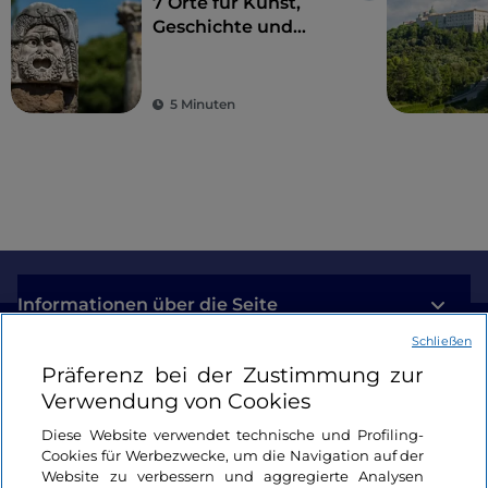
7 Orte für Kunst,
Geschichte und
Kultur, eine Stunde
von Rom entfernt
5 Minuten
Informationen über die Seite
Schließen
Nützliche Links
Präferenz bei der Zustimmung zur
Verwendung von Cookies
Login
Diese Website verwendet technische und Profiling-
Cookies für Werbezwecke, um die Navigation auf der
Bleiben wir in Kontakt
Website zu verbessern und aggregierte Analysen