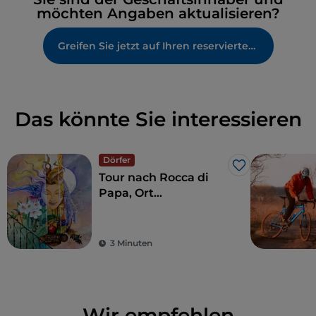
möchten Angaben aktualisieren?
Greifen Sie jetzt auf Ihren reservierten Bereich zu
Das könnte Sie interessieren
Dörfer
Like
Tour nach Rocca di
Papa, Ort
jahrhundertealter
Geschichte und
Legenden
3 Minuten
Wir empfehlen