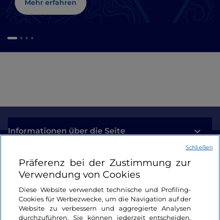
Mehr erfahren
Informationen über die Seite
Schließen
Nützliche Links
Präferenz bei der Zustimmung zur
Verwendung von Cookies
Login
Diese Website verwendet technische und Profiling-
Cookies für Werbezwecke, um die Navigation auf der
Bleiben wir in Kontakt
Website zu verbessern und aggregierte Analysen
durchzuführen. Sie können jederzeit entscheiden,