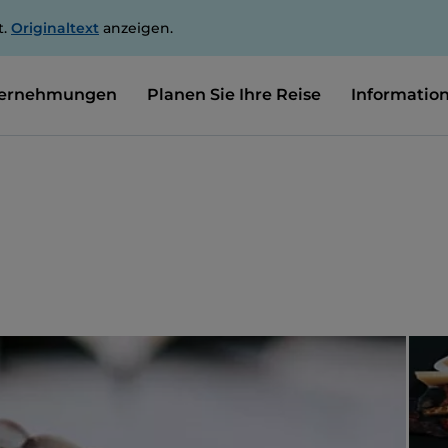
t.
Originaltext
anzeigen.
ernehmungen
Planen Sie Ihre Reise
Informatio