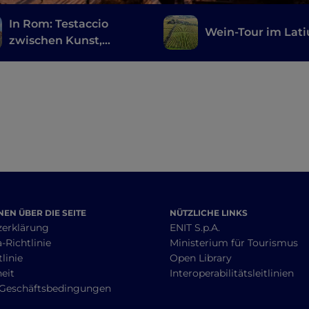
In Rom: Testaccio
Wein-Tour im Lat
zwischen Kunst,
Archäologie und
römischem Streetfood
EN ÜBER DIE SEITE
NÜTZLICHE LINKS
zerklärung
ENIT S.p.A.
-Richtlinie
Ministerium für Tourismus
linie
Open Library
heit
Interoperabilitätsleitlinien
 Geschäftsbedingungen