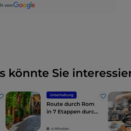
lt von:
s könnte Sie interessie
Unterhaltung
Like
Like
Route durch Rom
in 7 Etappen durch
die Kulissen der
Serie Skam Italien,
4 Minuten