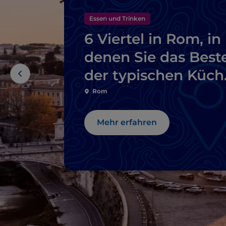
Essen und Trinken
6 Viertel in Rom, in
denen Sie das Best
der typischen Küch
probieren können
Rom
Mehr erfahren