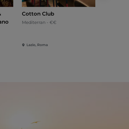
&
Cotton Club
Gregory's
ano
Mediterran - €€
Japanisch 
Lazio, Roma
Lazio, Rom