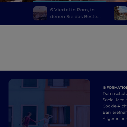
6 Viertel in Rom, in
denen Sie das Beste
der typischen Küche
probieren können
INFORMATION
Datenschut
Social-Media
Cookie-Richt
Barrierefrei
Allgemeine