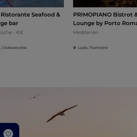
Ristorante Seafood &
PRIMOPIANO Bistrot 
ge bar
Lounge by Porto Rom
küche - €€
Mediterran
, Civitavecchia
Lazio, Fiumicino
Like