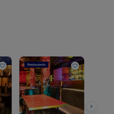
Artischocke IGP
Restaurants
Restaura
Like
Like