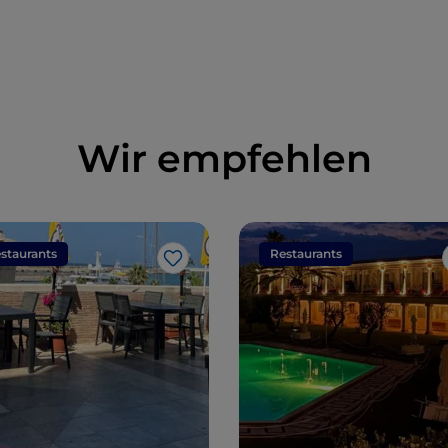
in denen die
Einwohner Roms
Tag für Tag leben
Wir empfehlen
staurants
Restaurants
Like