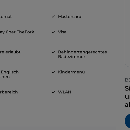
tomat
Mastercard
ay über TheFork
Visa
re erlaubt
Behindertengerechtes
Badezimmer
 Englisch
Kindermenü
chen
B
S
rbereich
WLAN
u
a