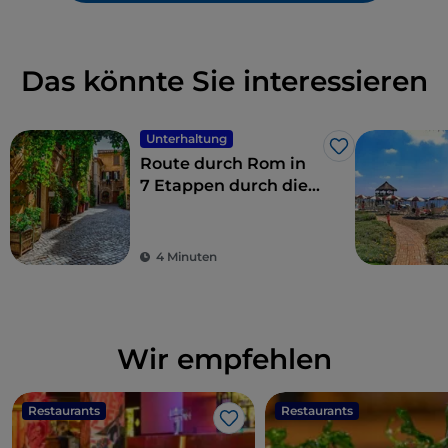
Das könnte Sie interessieren
Unterhaltung
Like
Route durch Rom in
7 Etappen durch die
Kulissen der Serie
Skam Italien, in denen
die Einwohner Roms
4 Minuten
Tag für Tag leben
Wir empfehlen
Restaurants
Restaurants
Like