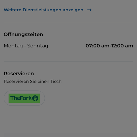
TheFork PAY
Weitere Dienstleistungen anzeigen
UnionPay über TheFork PAY
Visa
Öffnungszeiten
Behindertengerechter Zugang
Montag - Sonntag
07:00 am-12:00 am
Cocktail
Es wird Englisch gesprochen
Reservieren
Reservieren Sie einen Tisch