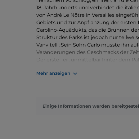
Herrschern vorschlug, erinnert an die G
18. Jahrhunderts und verbindet die itali
von André Le Nôtre in Versailles eingef
Gebiets und zur Anpflanzung der ersten 
Carolino-Aquädukts, das die Brunnen der 
Struktur des Parks ist jedoch nur teilwe
Vanvitelli: Sein Sohn Carlo musste ihn a
Veränderungen des Geschmacks der Zeit ver
Der erste Teil, unmittelbar hinter dem Pal
Alleen) bestimmt und umfasst den Wald, d
Mehr anzeigen
bereits vor dem Palast existierte. Hier b
16. Jahrhundert, das 1769 in Form einer
junge Ferdinand IV. Scheinkämpfe übte. 
künstlichen See, der mit einer kleinen I
geschmückt ist. Der zweite Teil des Parks
Einige Informationen werden bereitgestel
Brunnen, die in der Achse mit dem König
Brunnen „Margherita“, wo eine Herkulesb
von zwei breiten Straßen flankiert wird,
zahlreichen Becken, überlappenden Was