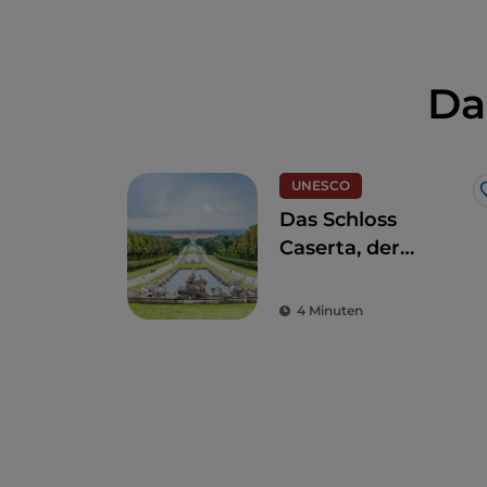
Nähe befinden sich auch das Aquarium, 
Da
UNESCO
Das Schloss
Caserta, der
opulente Triumph
des italienischen
4 Minuten
Barocks