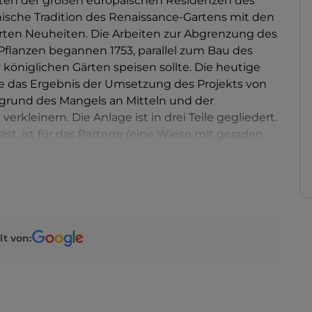
ärten der großen europäischen Residenzen des
enische Tradition des Renaissance-Gartens mit den
ührten Neuheiten. Die Arbeiten zur Abgrenzung des
Pflanzen begannen 1753, parallel zum Bau des
königlichen Gärten speisen sollte. Die heutige
ise das Ergebnis der Umsetzung des Projekts von
ufgrund des Mangels an Mitteln und der
kleinern. Die Anlage ist in drei Teile gegliedert.
ast, ist für das Parterre (eine Wiese mit geraden
er auch als „alter“ Wald bezeichnet wird, da er
efindet sich die Castelluccia, ein Gebäude aus dem
 Miniaturfestung umgebaut wurde und in dem der
Die Alleen führen dann zur Peschiera, einem
nsel in der Mitte und einem kreisförmigen Tempel
 hat seine Attraktivität in den Wasserspielen, mit
lt von:
spalast angeordnet sind. Es beginnt mit dem
rücke der großen „Via d'acqua“ vorausgeht, die
 die von Steineichen- und Eichenhecken und
serbecken und Statuen begrenzt werden, bis hin