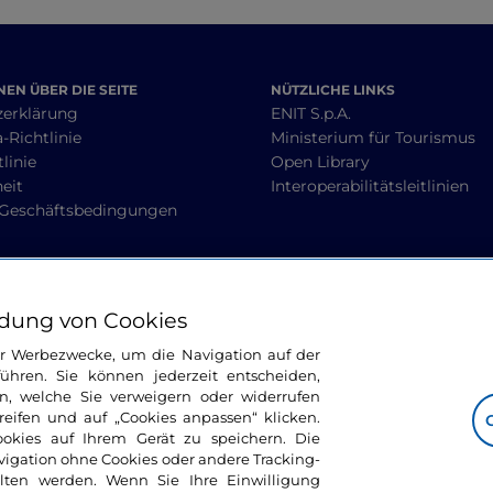
EN ÜBER DIE SEITE
NÜTZLICHE LINKS
zerklärung
ENIT S.p.A.
-Richtlinie
Ministerium für Tourismus
linie
Open Library
heit
Interoperabilitätsleitlinien
 Geschäftsbedingungen
BLEIBEN WIR IN KONTAKT
dung von Cookies
ür Werbezwecke, um die Navigation auf der
ühren. Sie können jederzeit entscheiden,
n, welche Sie verweigern oder widerrufen
ifen und auf „Cookies anpassen“ klicken.
ookies auf Ihrem Gerät zu speichern. Die
avigation ohne Cookies oder andere Tracking-
alten werden. Wenn Sie Ihre Einwilligung