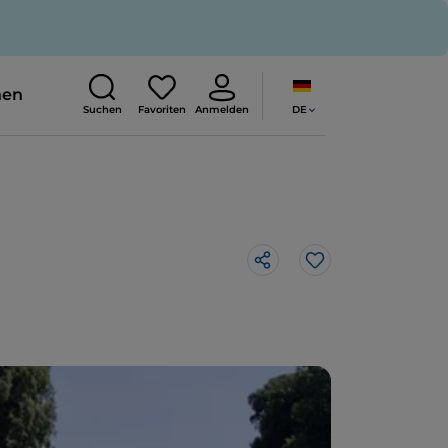
nen
DE
Suchen
Favoriten
Anmelden
Like