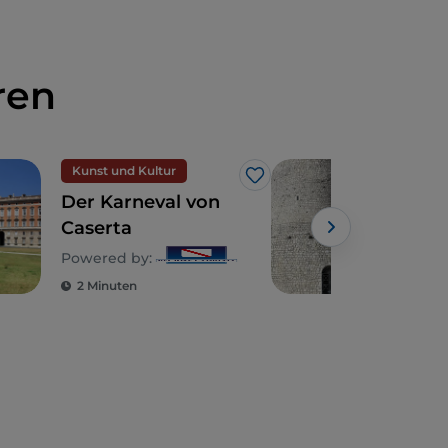
ren
Kunst und Kultur
Spir
Like
Der Karneval von
Kam
Caserta
ges
Fra
Powered by:
2 Minuten
2 M