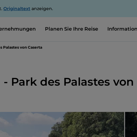
t.
Originaltext
anzeigen.
ernehmungen
Planen Sie Ihre Reise
Informatio
s Palastes von Caserta
 - Park des Palastes von