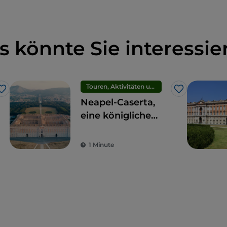
der Rosengarten und die Botanische Schule.
s könnte Sie interessie
Touren, Aktivitäten und Erlebnisse
Like
Like
Neapel-Caserta,
eine königliche
Reise
1 Minute