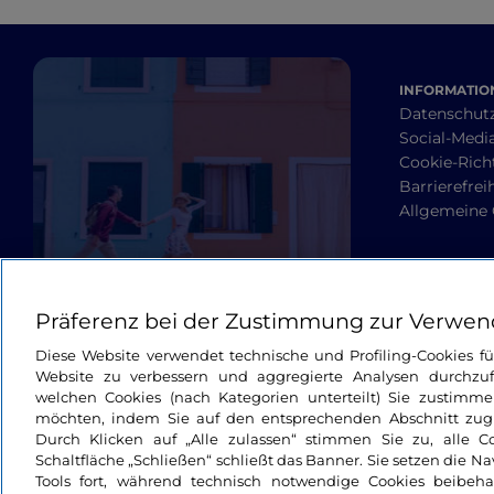
INFORMATION
Datenschut
Social-Media
Cookie-Richt
Barrierefrei
Allgemeine
Präferenz bei der Zustimmung zur Verwen
Diese Website verwendet technische und Profiling-Cookies f
Website zu verbessern und aggregierte Analysen durchzuf
welchen Cookies (nach Kategorien unterteilt) Sie zustimme
möchten, indem Sie auf den entsprechenden Abschnitt zugre
Durch Klicken auf „Alle zulassen“ stimmen Sie zu, alle C
Schaltfläche „Schließen“ schließt das Banner. Sie setzen die N
Tools fort, während technisch notwendige Cookies beibeh