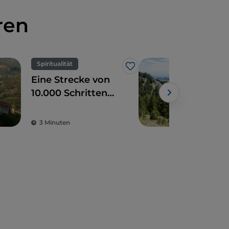
ren
Spiritualität
Nat
Like
Eine Strecke von
Nat
10.000 Schritten
zur Entdeckung
des Sacro Monte di
3 Minuten
3 M
Laino Borgo