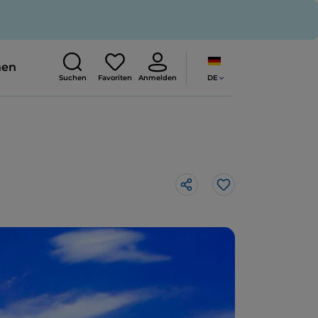
nen
DE
Suchen
Favoriten
Anmelden
Like