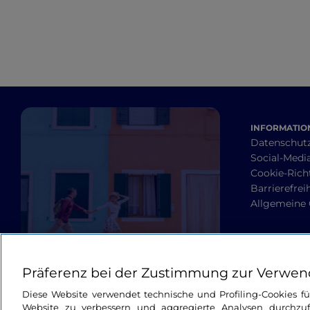
INFORMATION
Datenschut
Social-Media
Cookie-Richt
Barrierefrei
Allgemeine
Präferenz bei der Zustimmung zur Verwen
Diese Website verwendet technische und Profiling-Cookies f
Website zu verbessern und aggregierte Analysen durchzuf