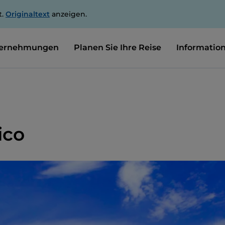
t.
Originaltext
anzeigen.
ernehmungen
Planen Sie Ihre Reise
Informatio
ico