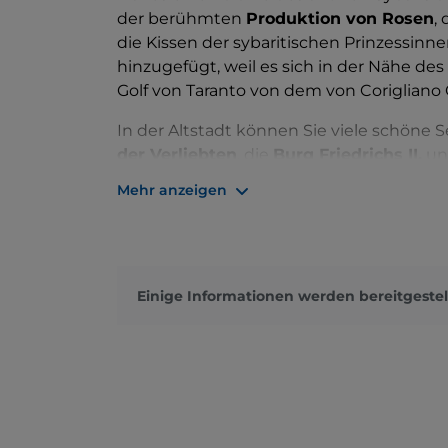
der berühmten
Produktion von Rosen
,
die Kissen der sybaritischen Prinzessinne
hinzugefügt, weil es sich in der Nähe de
Golf von Taranto von dem von Corigliano 
In der Altstadt können Sie viele schön
der Verliebten
, die
Burg Friedrichs II.
un
aus dem der Überlieferung nach seit übe
Mehr anzeigen
Nach der Erkundung der Stadt ist es fast 
Probieren Sie das
native Olivenöl extra
,
– ein Brot in Kringelform – und vor allem d
fleischig und wird nicht nur für süße Ge
Einige Informationen werden bereitgestel
Pasta serviert. Dieser Delikatesse ist die
Juni gewidmet.