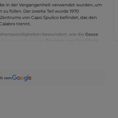
 die in der Vergangenheit verwendet wurden, um
n zu füllen. Der zweite Teil wurde 1970
s Zentrums von Capo Spulico befindet, das den
Calabro trennt.
e Sehenswürdigkeiten bewundern, wie die
Gasse
d den wundersamen
Brunnen von San Vitale
,
r einem Jahrtausend Wasser fließt.
schon Pflicht, die lokale
Küche zu probieren
.
 die
Salsiccia
und die
Soppressata
, die
Pittaliscia
ie „
schönste Kirsche
Italiens
“. Sie ist rot und
richte verwendet, sondern auch mit Reis oder
lt von:
 Veranstaltung
Ciliegiando
Ende Mai und Anfang