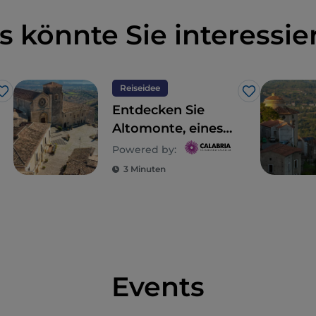
s könnte Sie interessie
Reiseidee
Like
Like
Entdecken Sie
Altomonte, eines
der schönsten
Powered by:
Dörfer Italiens
3 Minuten
Events