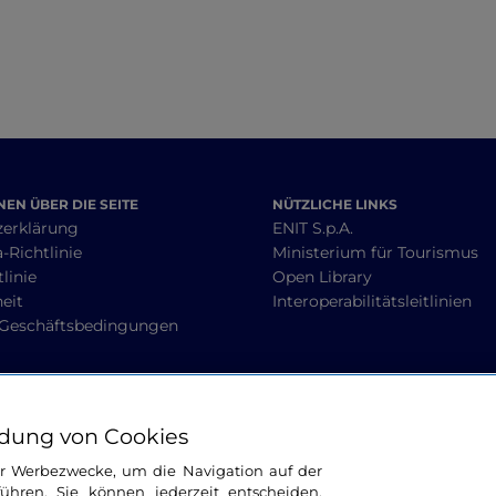
EN ÜBER DIE SEITE
NÜTZLICHE LINKS
zerklärung
ENIT S.p.A.
-Richtlinie
Ministerium für Tourismus
linie
Open Library
heit
Interoperabilitätsleitlinien
 Geschäftsbedingungen
BLEIBEN WIR IN KONTAKT
dung von Cookies
ür Werbezwecke, um die Navigation auf der
ühren. Sie können jederzeit entscheiden,