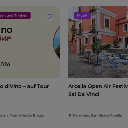
sen und Trinken
Musik
Like
o diVino – auf Tour
Arcella Open Air Festiva
Sal Da Vinci
brien, Fiumefreddo Bruzio
Kalabrien, San Nicola Arcella