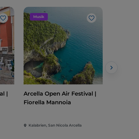
Musik
Veransta
Like
Like
l |
Arcella Open Air Festival |
Cleto Fes
Fiorella Mannoia
Kalabrien, San Nicola Arcella
Kalabrien, 