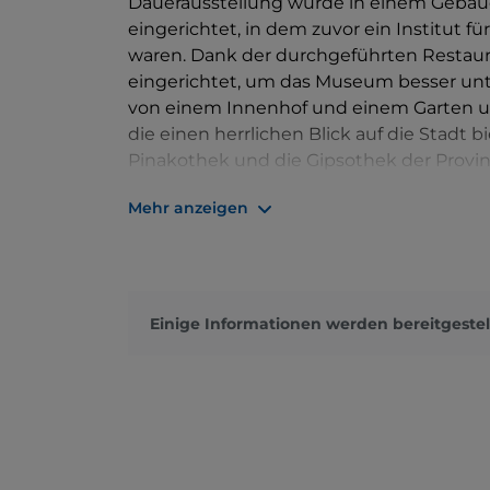
Dauerausstellung wurde in einem Gebäu
eingerichtet, in dem zuvor ein Institut 
waren. Dank der durchgeführten Restau
eingerichtet, um das Museum besser unte
von einem Innenhof und einem Garten um
die einen herrlichen Blick auf die Stadt 
Pinakothek und die Gipsothek der Provi
während sich im ersten Stock die stän
Mehr anzeigen
Meister Mimmo Rotella aus Catanzaro, u
befinden. Im Untergeschoss befindet si
Kultur.
Einige Informationen werden bereitgestel