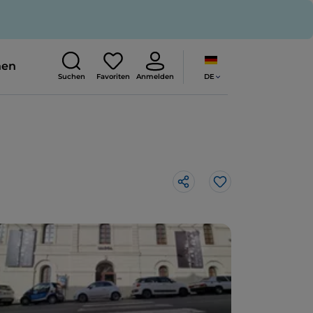
nen
DE
Suchen
Favoriten
Anmelden
Like