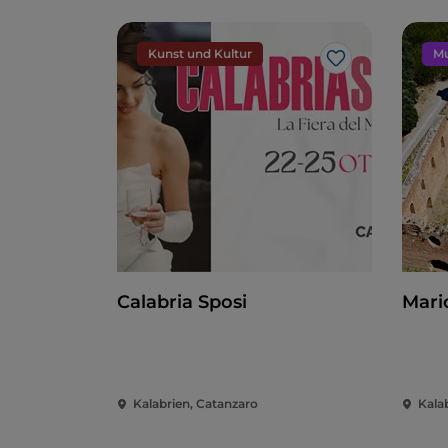
Kunst und Kultur
Mu
Like
Calabria Sposi
Mari
Kalabrien, Catanzaro
Kala