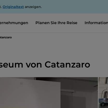
t.
Originaltext
anzeigen.
ernehmungen
Planen Sie Ihre Reise
Informatio
tanzaro
seum von Catanzaro