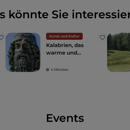
s könnte Sie interessie
Kunst und Kultur
Like
Like
Kalabrien, das
warme und
bezaubernde Land
der Bronzestatuen
4 Minuten
von Riace
Events