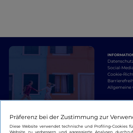
INFORMATION
Datenschut
Social-Media
Cookie-Richt
Barrierefrei
Allgemeine
Präferenz bei der Zustimmung zur Verwen
Diese Website verwendet technische und Profiling-Cookies f
Website zu verbessern und aggregierte Analysen durchzuf