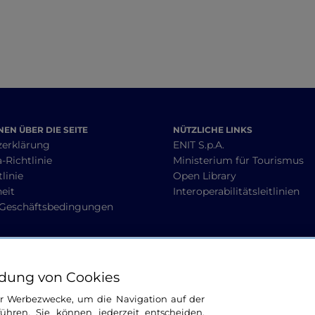
EN ÜBER DIE SEITE
NÜTZLICHE LINKS
zerklärung
ENIT S.p.A.
-Richtlinie
Ministerium für Tourismus
linie
Open Library
heit
Interoperabilitätsleitlinien
 Geschäftsbedingungen
BLEIBEN WIR IN KONTAKT
dung von Cookies
ür Werbezwecke, um die Navigation auf der
ühren. Sie können jederzeit entscheiden,