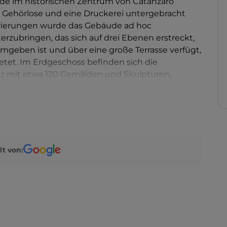
de im historischen Zentrum von Catanzaro
für Gehörlose und eine Druckerei untergebracht
rierungen wurde das Gebäude ad hoc
rzubringen, das sich auf drei Ebenen erstreckt,
geben ist und über eine große Terrasse verfügt,
bietet. Im Erdgeschoss befinden sich die
nz mit etwa 120 Gemälden und Skulpturen,
dige Sammlung Rotella, benannt nach dem großen
nd die Räume für temporäre Ausstellungen
ch das Mehrzweckzentrum für zeitgenössische
lt von: