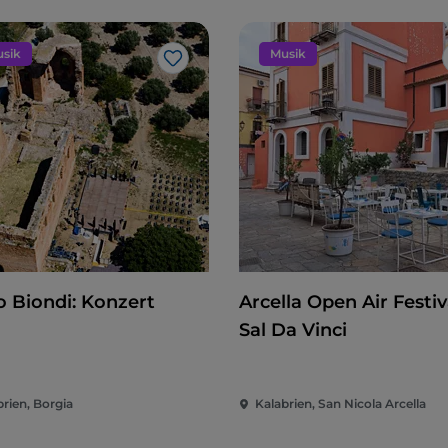
sik
Musik
Like
o Biondi: Konzert
Arcella Open Air Festiva
Sal Da Vinci
brien, Borgia
Kalabrien, San Nicola Arcella