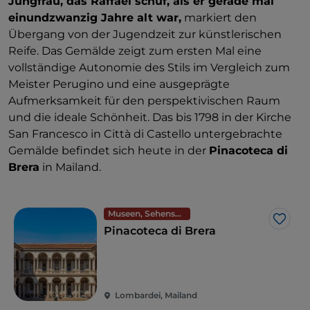
Jungfrau, das Raffael schuf, als er gerade mal
einundzwanzig Jahre alt war,
markiert den
Übergang von der Jugendzeit zur künstlerischen
Reife. Das Gemälde zeigt zum ersten Mal eine
vollständige Autonomie des Stils im Vergleich zum
Meister Perugino und eine ausgeprägte
Aufmerksamkeit für den perspektivischen Raum
und die ideale Schönheit. Das bis 1798 in der Kirche
San Francesco in Città di Castello untergebrachte
Gemälde befindet sich heute in der
Pinacoteca di
Brera
in Mailand.
Museen, Sehenswürdigkeiten und Denkmäler
Like
Pinacoteca di Brera
Lombardei, Mailand