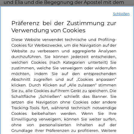
und Elia und die Begegnung der Apostel mit dem
besessenen Kind. Die Komposition ist sehr komplex,
Schließen
mit zwei verschiedenen Ebenen: Ruhig und
Präferenz bei der Zustimmung zur
ordentlich an der Oberseite, dynamisch und
Verwendung von Cookies
dramatisch an der Unterseite mit einem sehr
theatralischen Effekt. Das Werk kann in der
Diese Website verwendet technische und Profiling-
Vatikanischen
Pinakothek bewundert werden.
Cookies für Werbezwecke, um die Navigation auf der
Website zu verbessern und aggregierte Analysen
durchzuführen. Sie können jederzeit entscheiden,
Es ist erwähnenswert, dass Raffael
einer der
welchen Cookies (nach Kategorien unterteilt) Sie
größten Künstler der italienischen Renaissance
zustimmen, welche Sie verweigern oder widerrufen
war, nicht nur als Maler, sondern auch als
Architekt
.
möchten, indem Sie auf den entsprechenden
Im Jahr 1514, nach dem Tod von Bramante, wurde er
Abschnitt zugreifen und auf „Cookies anpassen“
klicken. Durch Klicken auf „Alle zulassen“ stimmen
zum Chefarchitekten auf der Baustelle des
Mehr anzeigen
Sie zu, alle Cookies auf Ihrem Gerät zu speichern. Die
Petersdoms
ernannt: Als innovativer Architekt
Schaltfläche „Schließen“ schließt das Banner. Sie
ersetzte Raffael den griechischen Kreuzplan durch
setzen die Navigation ohne Cookies oder andere
Spiritualität
den lateinischen Kreuzplan und verlieh der Kirche
Tracking-Tools fort, während technisch notwendige
Like
Der Petersdom
Cookies beibehalten werden. Wenn Sie Ihre
einen akzentuierten Hell-Dunkel-Effekt aus der
Einwilligung verweigern, können Sie weiter surfen,
Malerei. Raffael hat auch weitere religiöse
Gebäude
ohne von personalisierten Inhalten auf der
in Rom
(wie die Cappella Chigi und die Kirche
Grundlage Ihrer Präferenzen zu profitieren. Weitere