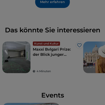
Mehr erfahren
Das könnte Sie interessieren
Kunst und Kultur
Like
Maxxi Bvlgari Prize:
der Blick junger
Künstler zeigt
Exzellenz in der
zeitgenössischen
4 Minuten
Kunst
Events