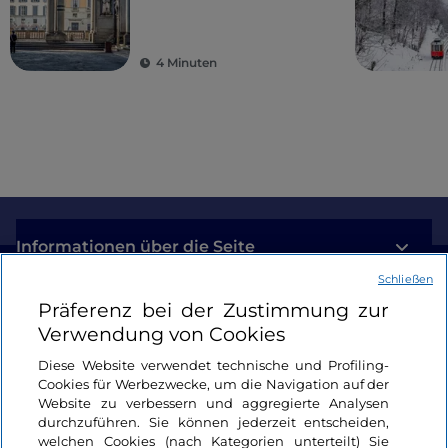
freien Eintritt in
italienische Museen
4 Minuten
Informationen über die Seite
Schließen
Nützliche Links
Präferenz bei der Zustimmung zur
Verwendung von Cookies
Login
Diese Website verwendet technische und Profiling-
Cookies für Werbezwecke, um die Navigation auf der
Bleiben wir in Kontakt
Website zu verbessern und aggregierte Analysen
durchzuführen. Sie können jederzeit entscheiden,
welchen Cookies (nach Kategorien unterteilt) Sie