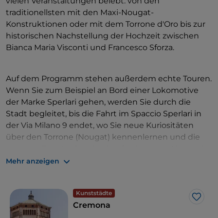
vielen Veranstaltungen belebt: von den
traditionellsten mit den Maxi-Nougat-
Konstruktionen oder mit dem Torrone d'Oro bis zur
historischen Nachstellung der Hochzeit zwischen
Bianca Maria Visconti und Francesco Sforza.
Auf dem Programm stehen außerdem echte Touren.
Wenn Sie zum Beispiel an Bord einer Lokomotive
der Marke Sperlari gehen, werden Sie durch die
Stadt begleitet, bis die Fahrt im Spaccio Sperlari in
der Via Milano 9 endet, wo Sie neue Kuriositäten
über den Torrone (Nougat) kennenlernen und die
ausgestellten Leckereien kaufen können. Alternativ
können Sie einen Ausflug auf dem Fluss Po
Mehr anzeigen
unternehmen, der zu diesem Anlass zu einer süßen
und salzigen Verkostung von hausgemachtem
Kunststädte
Torrone Rivoltini und Cremoneser Salami Negroni
Like
Cremona
einlädt.