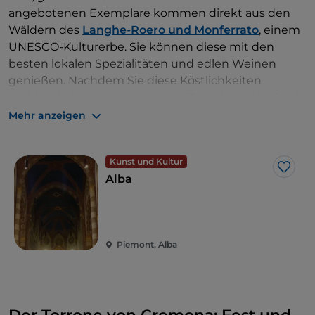
angebotenen Exemplare kommen direkt aus den
Wäldern des
Langhe-Roero und Monferrato
, einem
UNESCO-Kulturerbe. Sie können diese mit den
besten lokalen Spezialitäten und edlen Weinen
genießen. Nachdem Sie diese Köstlichkeiten
probiert haben, bietet sich eine Tour durch die Stadt
der hundert Türme an, um die architektonischen
Mehr anzeigen
Schönheiten zu bewundern.
Kunst und Kultur
Like
Alba
Piemont, Alba