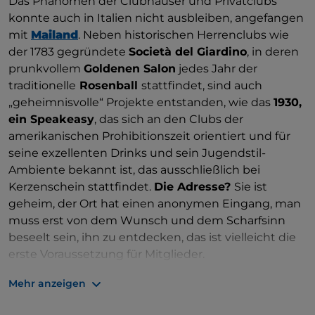
Das Phänomen der Clubhäuser und Privatclubs
konnte auch in Italien nicht ausbleiben, angefangen
mit
Mailand
. Neben historischen Herrenclubs wie
der 1783 gegründete
Società del Giardino
, in deren
prunkvollem
Goldenen Salon
jedes Jahr der
traditionelle
Rosenball
stattfindet, sind auch
„geheimnisvolle“ Projekte entstanden, wie das
1930,
ein Speakeasy
, das sich an den Clubs der
amerikanischen Prohibitionszeit orientiert und für
seine exzellenten Drinks und sein Jugendstil-
Ambiente bekannt ist, das ausschließlich bei
Kerzenschein stattfindet.
Die Adresse?
Sie ist
geheim, der Ort hat einen anonymen Eingang, man
muss erst von dem Wunsch und dem Scharfsinn
beseelt sein, ihn zu entdecken, das ist vielleicht die
erste Voraussetzung für Mitglieder.
Mailand ist auch das Ziel vieler internationaler
Mehr anzeigen
Mitgliederclubs
, die in der Stadt Fuß fassen. Das