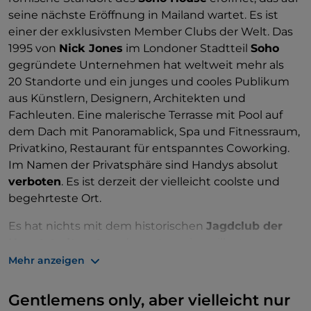
Wellnesscenter
und Fitnessstudio, in dem man
seine nächste Eröffnung in Mailand wartet. Es ist
übernachten, sich treffen, dinieren oder im obersten
einer der exklusivsten Member Clubs der Welt. Das
Stockwerk in der sprudelnden
Socialista Lounge
1995 von
Nick Jones
im Londoner Stadtteil
Soho
einen Drink nehmen kann.
gegründete Unternehmen hat weltweit mehr als
20 Standorte und ein junges und cooles Publikum
aus Künstlern, Designern, Architekten und
Fachleuten. Eine malerische Terrasse mit Pool auf
dem Dach mit Panoramablick, Spa und Fitnessraum,
Privatkino, Restaurant für entspanntes Coworking.
Im Namen der Privatsphäre sind Handys absolut
verboten
. Es ist derzeit der vielleicht coolste und
begehrteste Ort.
Es hat nichts mit dem historischen
Jagdclub der
Hauptstadt zu tun
, der unter seinen illustren
Mitgliedern eine ganze Reihe von gekrönten
Mehr anzeigen
Häuptern hat
und vor allem von der römischen
Aristokratie besucht wird
. Dieser 1922 gegründete
Gentlemens only, aber vielleicht nur
Herrenclub befindet
sich in der Beletage des