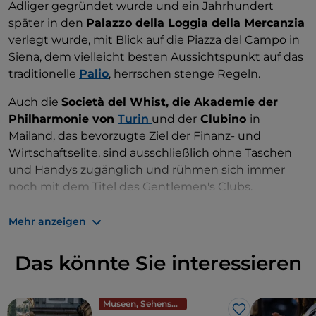
Adliger gegründet wurde und ein Jahrhundert
Hier bieten Sport-, Kultur- und Freizeitaktivitäten
später in den
Palazzo della Loggia della Mercanzia
den Mitgliedern ein Höchstmaß an Unterhaltung.
verlegt wurde, mit Blick auf die Piazza del Campo in
Das Restaurant des Clubs ist natürlich auch für seine
Siena, dem vielleicht besten Aussichtspunkt auf das
Küche bekannt, aber auch für seine spektakuläre
traditionelle
Palio
, herrschen stenge Regeln.
Aussicht.
Auch die
Società del Whist, die Akademie der
Philharmonie von
Turin
und der
Clubino
in
Mailand, das bevorzugte Ziel der Finanz- und
Wirtschaftselite, sind ausschließlich ohne Taschen
und Handys zugänglich und rühmen sich immer
noch mit dem Titel des Gentlemen's Clubs.
Verboten sind Telefone auch im 1893 gegründeten
Mehr anzeigen
Reale Yacht Club dei Canottieri Savoia
(Königlicher
Jachtclub der Ruderer) in
Neapel
, nicht weit von der
Das könnte Sie interessieren
Eierfestung
(Castel dell'Ovo) entfernt, der noch
immer das Flair der alten englischen Clubs bewahrt
hat und in dem nach einer ungeschriebenen Regel
Museen, Sehenswürdigkeiten und Denkmäler