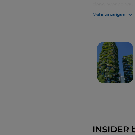
dopo aver conqui
dalla forte vocazi
Mehr anzeigen
tradizione.
Ne sono un esem
d’origine toscana
bouillabaisse, sa
variegato menu.
Un vero e propri
creazioni originali
INSIDER b