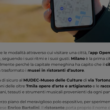
 le modalità attraverso cui visitare una città, l’
app Open
e, seguendo i suoi ritmi e i suoi gusti.
Milano
è la prima ci
lmente perché la capitale meneghina ha capito che il
ci
 trasformato i
musei in ristoranti d’autore
.
à di sicuro al
MUDEC-Museo delle Culture
di
via Torton
oni delle oltre
7mila opere d’arte e artigianato
e le
racc
iani, tessuti e strumenti musicali provenienti da ogni pa
terzo piano del meraviglioso polo espositivo, per sperime
iese
Enrico Bartolini
. Il
ristorante
porta proprio il nome 