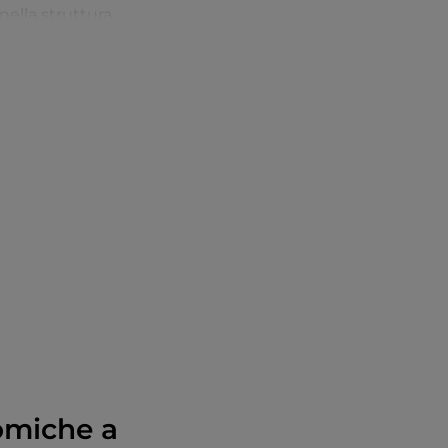
 nella struttura
iari richiami alla
o arrosto
, piatto
erraneo in
erete nel
 novità stagionali e
omiche a