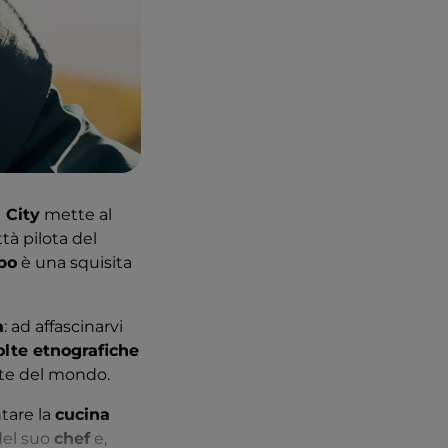
 City
mette al
ttà pilota del
bo
è una squisita
a
: ad affascinarvi
olte etnografiche
rte del mondo.
ntare la
cucina
del suo
chef
e,