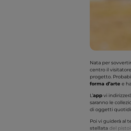
Nata per sovvertire
centro il visitator
progetto. Probabi
forma d’arte
e ha
L’
app
vi indirizzer
saranno le collezi
di oggetti quotid
Poi vi guiderà al 
stellata
del pisto