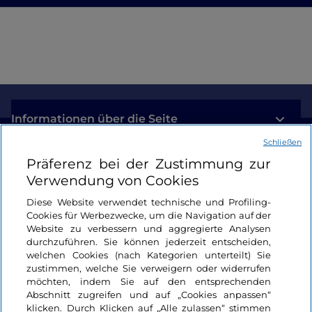
Informationen über die Seite
Schließen
Nützliche Links
Präferenz bei der Zustimmung zur
Verwendung von Cookies
Login
Diese Website verwendet technische und Profiling-
Cookies für Werbezwecke, um die Navigation auf der
Bleiben wir in Kontakt
Website zu verbessern und aggregierte Analysen
durchzuführen. Sie können jederzeit entscheiden,
welchen Cookies (nach Kategorien unterteilt) Sie
zustimmen, welche Sie verweigern oder widerrufen
möchten, indem Sie auf den entsprechenden
Abschnitt zugreifen und auf „Cookies anpassen“
klicken. Durch Klicken auf „Alle zulassen“ stimmen