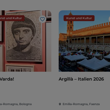
nst und Kultur
Kunst und Kultur
Like
 Varda!
Argillà – Italien 2026
ia-Romagna, Bologna
Emilia-Romagna, Faenza