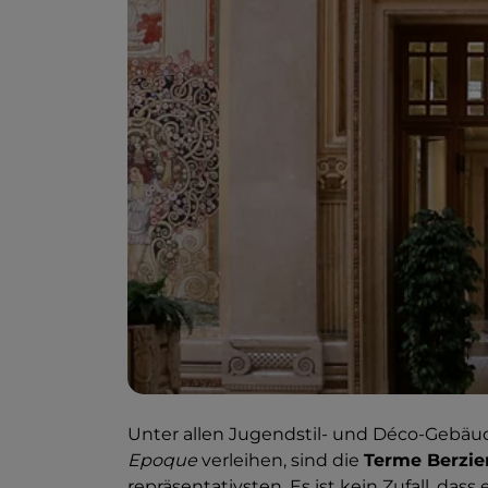
Unter allen Jugendstil- und Déco-Gebäu
Epoque
verleihen, sind die
Terme Berzie
repräsentativsten. Es ist kein Zufall, dass