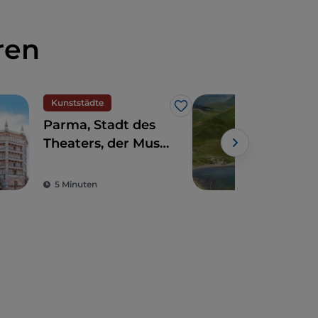
ren
Kunststädte
Nat
Like
Parma, Stadt des
Die
Theaters, der Musik
der 
und der guten
Ro
Powe
Küche
5 Minuten
5 M