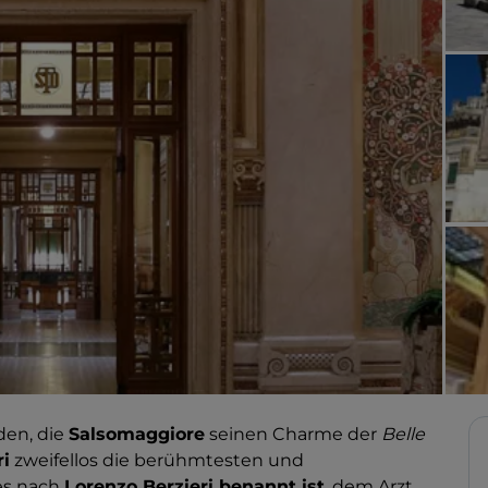
den, die
Salsomaggiore
seinen Charme der
Belle
ri
zweifellos die berühmtesten und
 es nach
Lorenzo Berzieri benannt ist
, dem Arzt,