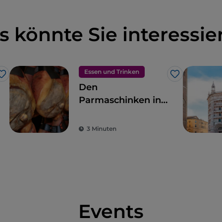
s könnte Sie interessie
Essen und Trinken
Like
Like
Den
Parmaschinken in
der Emilia
genießen
3 Minuten
Events