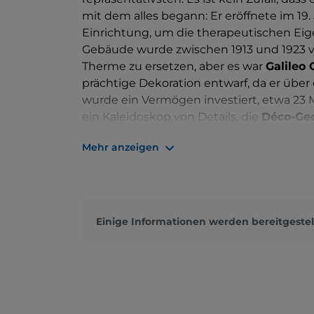
mit dem alles begann: Er eröffnete im 19
Einrichtung, um die therapeutischen Ei
Gebäude wurde zwischen 1913 und 1923 v
Therme zu ersetzen, aber es war
Galileo 
prächtige Dekoration entwarf, da er über 
wurde ein Vermögen investiert, etwa 23 Mi
ein Kaleidoskop von Details, die
Déco-Ge
Jugendstil vereinen
, ohne Unterschied
Mehr anzeigen
Marmor, Keramik und Glas. Die Bezüge zu
Wiener Secession, der Bewegung von Gu
orientalischen Kunst
, die Chini sehr gut
verständlich, warum die Terme Berzieri 
der Welt bezeichnet wurden … Heute umf
Einige Informationen werden bereitgestel
Thermalbereiche
, zum Komplex gehört a
pharmazeutischen und kosmetischen We