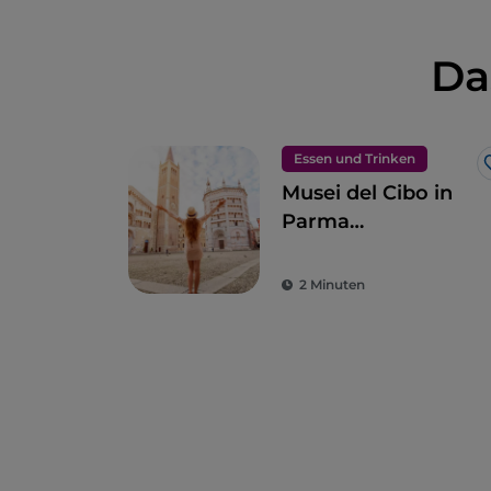
Da
Essen und Trinken
Musei del Cibo in
Parma
(Gastronomie-
Museen)
2 Minuten