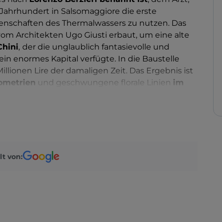
. Jahrhundert in Salsomaggiore die erste
genschaften des Thermalwassers zu nutzen. Das
om Architekten Ugo Giusti erbaut, um eine alte
Chini
,
der die unglaublich fantasievolle und
ein enormes Kapital verfügte. In die Baustelle
llionen Lire der damaligen Zeit. Das Ergebnis ist
ometrien
und geschwungene florale Linien
im
 zwischen Fresken und Mosaiken, Stuck und
m Klassizismus verbinden sich mit denen zur
stav Klimt, zum exotischen Geschmack und zur
 kannte, da er in Bangkok gelebt hatte. Es ist
zum Zeitpunkt der Einweihung als die schönsten
asst die Anlage drei
verschiedene
lt von:
uch das Chemische Institut mit der
rkstatt.