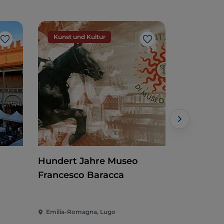
Kunst und Kultur
Kunst un
Like
Like
Hundert Jahre Museo
Mosaikfl
Francesco Baracca
Emilia-Romagna, Lugo
Emilia-Rom