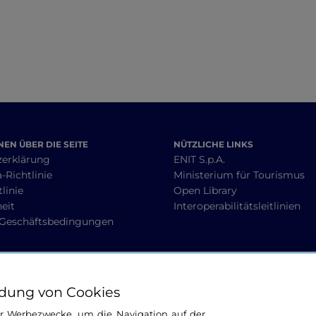
EN ÜBER DIE SEITE
NÜTZLICHE LINKS
zerklärung
ENIT S.p.A.
-Richtlinie
Ministerium für Tourismus
linie
Open Library
heit
Interoperabilitätsleitlinien
 Geschäftsbedingungen
BLEIBEN WIR IN KONTAKT
dung von Cookies
ür Werbezwecke, um die Navigation auf der