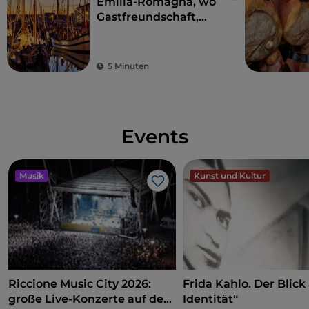
Emilia-Romagna, wo
Gastfreundschaft,
Spaß und gutes Essen
Sie verführen werden
5 Minuten
Events
Musik
Kunst und Kultur
Like
Riccione Music City 2026:
Frida Kahlo. Der Blick 
große Live-Konzerte auf dem
Identität“