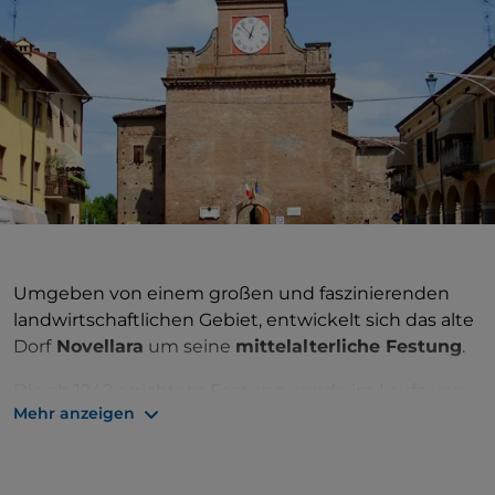
Umgeben von einem großen und faszinierenden
landwirtschaftlichen Gebiet, entwickelt sich das alte
Dorf
Novellara
um seine
mittelalterliche Festung
.
Die ab 1242 errichtete Festung wurde im Laufe von
Mehr anzeigen
etwa vier Jahrhunderten von einem Nebenzweig
der historischen mantuanischen Familie
Gonzaga
allmählich erweitert. Vier kleinere Türme, einer an