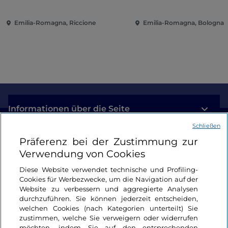
Piazzale Roma
Emilia-Romagna, Riccione
Emilia-Romagna, Bologna
Informationen über die Seite
Schließen
Nützliche Links
Präferenz bei der Zustimmung zur
Verwendung von Cookies
Login
Diese Website verwendet technische und Profiling-
Cookies für Werbezwecke, um die Navigation auf der
Bleiben wir in Kontakt
Website zu verbessern und aggregierte Analysen
durchzuführen. Sie können jederzeit entscheiden,
welchen Cookies (nach Kategorien unterteilt) Sie
zustimmen, welche Sie verweigern oder widerrufen
möchten, indem Sie auf den entsprechenden