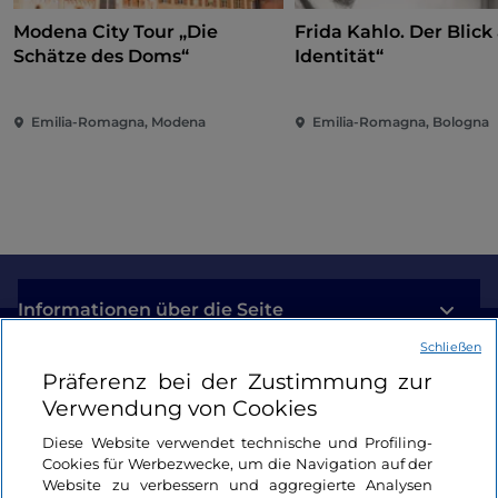
Modena City Tour „Die
Frida Kahlo. Der Blick 
Schätze des Doms“
Identität“
Emilia-Romagna, Modena
Emilia-Romagna, Bologna
Informationen über die Seite
Schließen
Nützliche Links
Präferenz bei der Zustimmung zur
Verwendung von Cookies
Login
Diese Website verwendet technische und Profiling-
Cookies für Werbezwecke, um die Navigation auf der
Bleiben wir in Kontakt
Website zu verbessern und aggregierte Analysen