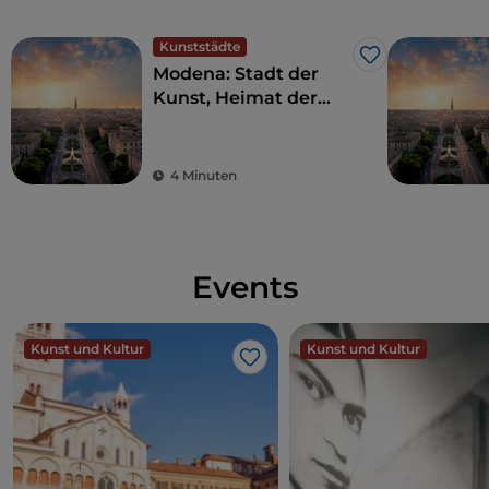
Kunststädte
Like
Modena: Stadt der
Kunst, Heimat der
Motoren und des
Geschmacks
4 Minuten
Events
Kunst und Kultur
Kunst und Kultur
Like