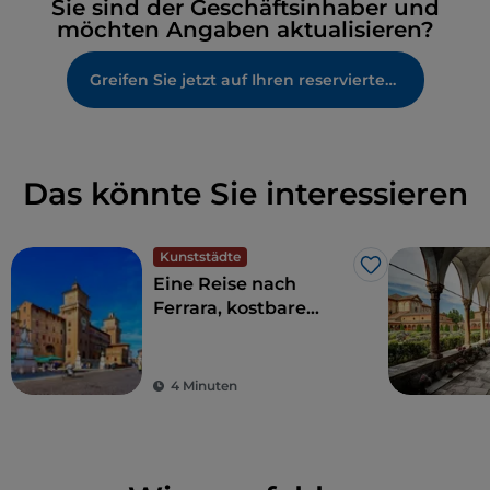
Sie sind der Geschäftsinhaber und
möchten Angaben aktualisieren?
Greifen Sie jetzt auf Ihren reservierten Bereich zu
Das könnte Sie interessieren
Kunststädte
Like
Eine Reise nach
Ferrara, kostbare
Stunden auf den
Spuren der
Geschichte
4 Minuten