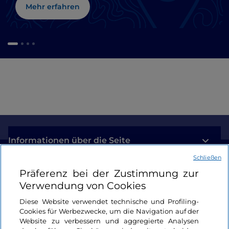
Mehr erfahren
Informationen über die Seite
Schließen
Nützliche Links
Präferenz bei der Zustimmung zur
Verwendung von Cookies
Login
Diese Website verwendet technische und Profiling-
Cookies für Werbezwecke, um die Navigation auf der
Bleiben wir in Kontakt
Website zu verbessern und aggregierte Analysen