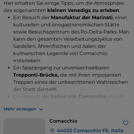
Hier erhalten Sie einige Tipps, um die Atmosphäre
des sogenannten
kleinen Venedigs zu erleben
:
Ein Besuch der
Manufaktur der Marinati
, einer
kulturellen und önogastronomischen Stätte
sowie Besuchszentrum des Po-Delta-Parks. Man
kann den gesamten Verarbeitungszyklus von
Sardellen, Ährenfischen und Aalen, der
kulinarischen Legende von Comacchio,
miterleben.
Ein Spaziergang zur unverwechselbaren
Trepponti-Brücke,
die mit ihren imposanten
Treppen eines der unbestrittenen Wahrzeichen
der Stadt darstellt.
Ein Besuch der
Saline von Comacchio
, einem
besonders sensiblen Schutzgebiet des Po-Delta-
Mehr anzeigen
Parks. Die Produktionstätigkeit wurde vor
nunmehr 30 Jahren eingestellt und die Umwelt
Comacchio
ist zu einem Ökosystem geworden, das von
Lik
44022 Comacchio FE, Italia
zahlreichen, auch seltenen Vogelarten bevölkert