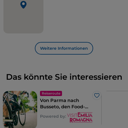
wird, von denen einige sogar nisten.
Bereiten Sie Ihre Beine vor und halten Sie eine
Kamera bereit: Die Strecke Goro – Comacchio
erwartet Sie!
Weitere Informationen
Das könnte Sie interessieren
Reiseroute
Like
Von Parma nach
Busseto, den Food-
Valley-Bike-Radweg
Powered by:
entlang