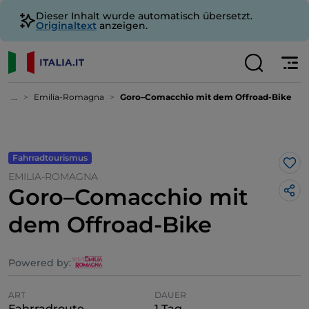
Dieser Inhalt wurde automatisch übersetzt.
Originaltext
anzeigen.
...
Emilia-Romagna
Goro–Comacchio mit dem Offroad-Bike
Fahrradtourismus
Lik
EMILIA-ROMAGNA
Goro–Comacchio mit
dem Offroad-Bike
Powered by:
ART
DAUER
Fahrradroute
1 Tag