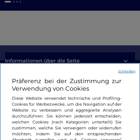
Informationen über die Seite
Schließen
Nützliche Links
Präferenz bei der Zustimmung zur
Verwendung von Cookies
Login
Diese Website verwendet technische und Profiling-
Cookies für Werbezwecke, um die Navigation auf der
Bleiben wir in Kontakt
Website zu verbessern und aggregierte Analysen
durchzuführen. Sie können jederzeit entscheiden,
welchen Cookies (nach Kategorien unterteilt) Sie
zustimmen, welche Sie verweigern oder widerrufen
möchten, indem Sie auf den entsprechenden
Abschnitt zugreifen und auf „Cookies anpassen“