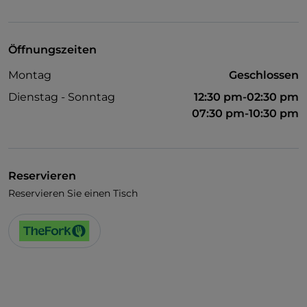
UnionPay über TheFork PAY
Visa
Öffnungszeiten
Behindertengerechter Zugang
Montag
Geschlossen
Haustiere erlaubt
Dienstag - Sonntag
12:30 pm-02:30 pm
Es wird Englisch gesprochen
07:30 pm-10:30 pm
Es wird Französisch gesprochen
WLAN
Reservieren
Reservieren Sie einen Tisch