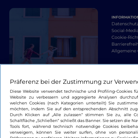
INFORMATION
Datenschut
Social-Media
Cookie-Richt
Barrierefrei
Allgemeine
Präferenz bei der Zustimmung zur Verwen
Diese Website verwendet technische und Profiling-Cookies f
Website zu verbessern und aggregierte Analysen durchzuf
welchen Cookies (nach Kategorien unterteilt) Sie zustimme
möchten, indem Sie auf den entsprechenden Abschnitt zugre
Durch Klicken auf „Alle zulassen“ stimmen Sie zu, alle C
Schaltfläche „Schließen“ schließt das Banner. Sie setzen die N
Tools fort, während technisch notwendige Cookies beibeh
verweigern, können Sie weiter surfen, ohne von personali