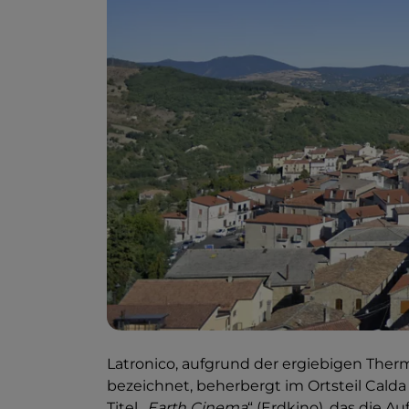
Latronico, aufgrund der ergiebigen Ther
bezeichnet, beherbergt im Ortsteil Cald
Titel „
Earth Cinema
“ (Erdkino), das die 