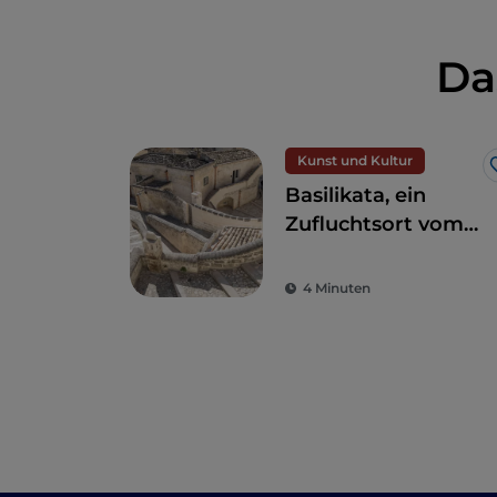
Da
Kunst und Kultur
Basilikata, ein
Zufluchtsort vom
Alltagsstress zur
Wiederentdeckung
4 Minuten
der Schönheit