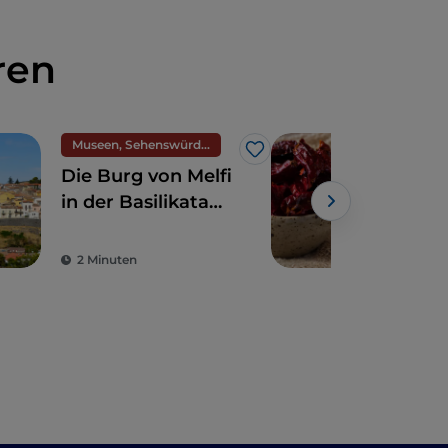
ren
Museen, Sehenswürdigkeiten und Denkmäler
Ess
Like
Die Burg von Melfi
Basi
in der Basilikata
knu
führt uns zurück
„Cr
ins Mittelalter
von
2 Minuten
2 M