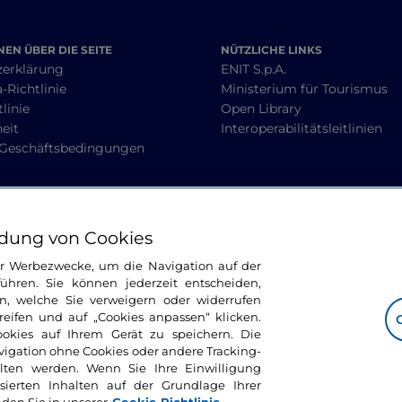
EN ÜBER DIE SEITE
NÜTZLICHE LINKS
zerklärung
ENIT S.p.A.
-Richtlinie
Ministerium für Tourismus
linie
Open Library
heit
Interoperabilitätsleitlinien
 Geschäftsbedingungen
BLEIBEN WIR IN KONTAKT
dung von Cookies
ür Werbezwecke, um die Navigation auf der
ühren. Sie können jederzeit entscheiden,
n, welche Sie verweigern oder widerrufen
ifen und auf „Cookies anpassen“ klicken.
ookies auf Ihrem Gerät zu speichern. Die
avigation ohne Cookies oder andere Tracking-
alten werden. Wenn Sie Ihre Einwilligung
sierten Inhalten auf der Grundlage Ihrer