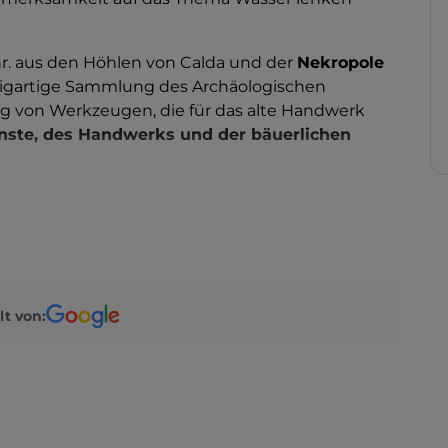
hr. aus den Höhlen von Calda und der
Nekropole
nzigartige Sammlung des Archäologischen
 von Werkzeugen, die für das alte Handwerk
ste, des Handwerks und der bäuerlichen
che San Nicola (12. Jahrhundert)
,
die
Basilica
nd die
Kirche Santa Maria delle Grazie
mit den
wahrt werden. Verpassen Sie nicht die große
Fossil eines etwa 30 Millionen Jahre alten
m hoch und hat ein 30 cm langes Gesicht – ein
lt von:
aus dem Miozän.