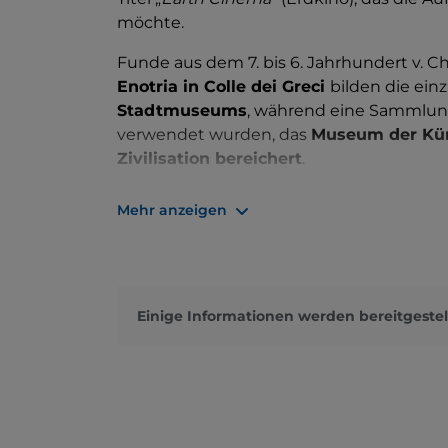
möchte.
Funde aus dem 7. bis 6. Jahrhundert v. C
Enotria in Colle dei Greci
bilden die ei
Stadtmuseums
, während eine Sammlung
verwendet wurden, das
Museum der Kün
Zivilisation bereichert
.
Einen Besuch wert sind sicherlich die
Kir
Mehr anzeigen
Pontificia
minore di Sant'Egidio Abate u
wichtigen Kunstwerken, die in ihnen ver
Steinplatte in Contrada Iannazzo mit dem 
Fisches: Das Fossil ist 235 cm lang, 95 c
Einige Informationen werden bereitgestel
wertvolles Zeugnis einer Meeresumwelt 