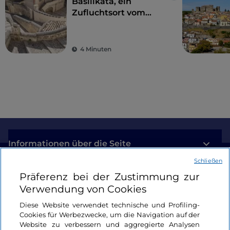
Basilikata, ein
Zufluchtsort vom
Alltagsstress zur
Wiederentdeckung
der Schönheit
4 Minuten
Informationen über die Seite
Schließen
Nützliche Links
Präferenz bei der Zustimmung zur
Verwendung von Cookies
Login
Diese Website verwendet technische und Profiling-
Cookies für Werbezwecke, um die Navigation auf der
Bleiben wir in Kontakt
Website zu verbessern und aggregierte Analysen