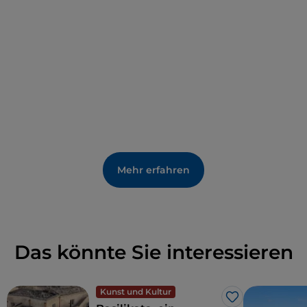
der Folgezeit unter die Herrschaft verschiedener
Feudalfamilien wie die der Sanseverino und der
Pignatelli, um dann im 16. Jahrhundert
neu
gegründet zu werden
.
Mehr erfahren
Das könnte Sie interessieren
Kunst und Kultur
Like