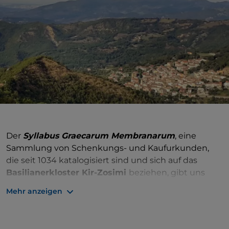
Der
Syllabus Graecarum Membranarum
, eine
Sammlung von Schenkungs- und Kaufurkunden,
die seit 1034 katalogisiert sind und sich auf das
Basilianerkloster Kir-Zosimi
beziehen, gibt uns
sichere Informationen über die heutige
Mehr anzeigen
Siedlung
Cersosimo
. Der Name des Dorfes scheint
sich von „
Cyr
“ (Abt) und „
Zosimus
“ abzuleiten,
wahrscheinlich der Gründer des Klosters, das zum