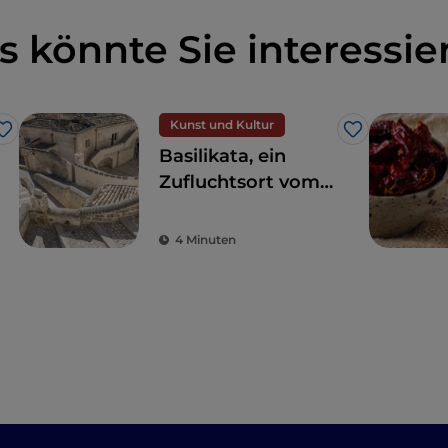
s könnte Sie interessie
Kunst und Kultur
Like
Like
Basilikata, ein
Zufluchtsort vom
Alltagsstress zur
Wiederentdeckung
4 Minuten
der Schönheit