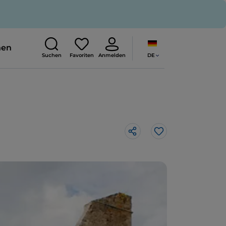
nen
DE
Suchen
Favoriten
Anmelden
Like