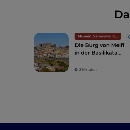
Da
Museen, Sehenswürdigkeiten und Denkmäler
Die Burg von Melfi
in der Basilikata
führt uns zurück
ins Mittelalter
2 Minuten