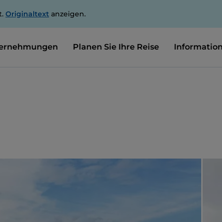
t.
Originaltext
anzeigen.
ernehmungen
Planen Sie Ihre Reise
Informatio