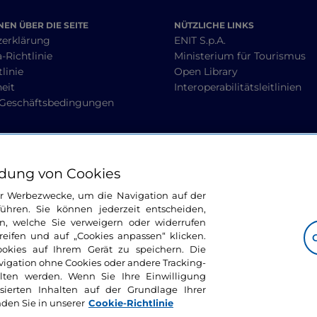
EN ÜBER DIE SEITE
NÜTZLICHE LINKS
zerklärung
ENIT S.p.A.
-Richtlinie
Ministerium für Tourismus
linie
Open Library
heit
Interoperabilitätsleitlinien
 Geschäftsbedingungen
BLEIBEN WIR IN KONTAKT
dung von Cookies
ür Werbezwecke, um die Navigation auf der
ühren. Sie können jederzeit entscheiden,
n, welche Sie verweigern oder widerrufen
ifen und auf „Cookies anpassen“ klicken.
ookies auf Ihrem Gerät zu speichern. Die
avigation ohne Cookies oder andere Tracking-
alten werden. Wenn Sie Ihre Einwilligung
sierten Inhalten auf der Grundlage Ihrer
nden Sie in unserer
Cookie-Richtlinie