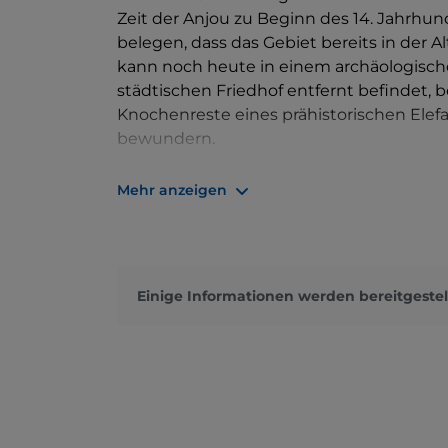
Zeit der Anjou zu Beginn des 14. Jahrhu
belegen, dass das Gebiet bereits in der Al
kann noch heute in einem archäologisch
städtischen Friedhof entfernt befindet, 
Knochenreste eines prähistorischen Elefa
bewundern.
Durchqueren Sie die imposante
Stadtm
Mehr anzeigen
Tore, und erkunden Sie die Gassen von At
zur Stadt, wählen, nehmen Sie den Aufst
Angioina
führt.
Widmen Sie einen Teil Ihrer Reiseroute 
Einige Informationen werden bereitgestel
der Erdbeben, die sie im Laufe der Jahrh
mit ihren Gemälden, ihren Holzschnitzere
Nicht nur Geschichte, sondern auch Nat
Entspannung mit einem Ausflug zum
Fi
üppiger Vegetation umgeben ist, wo Sie,