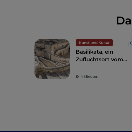
Da
Kunst und Kultur
Basilikata, ein
Zufluchtsort vom
Alltagsstress zur
Wiederentdeckung
4 Minuten
der Schönheit