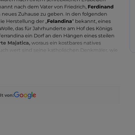
annt nach dem Vater von Friedrich,
Ferdinand
n neues Zuhause zu geben. In den folgenden
e Herstellung der „
Felandina
“ bekannt, eines
lle, das für Jahrhunderte am Hof des Königs
Ferrandina ein Dorf an den Hängen eines steilen
te Majatica,
woraus ein kostbares natives
uch wert sind seine katholischen Denkmäler, wie
Santa Chiara
und die
Mutterkirche
.
lt von: