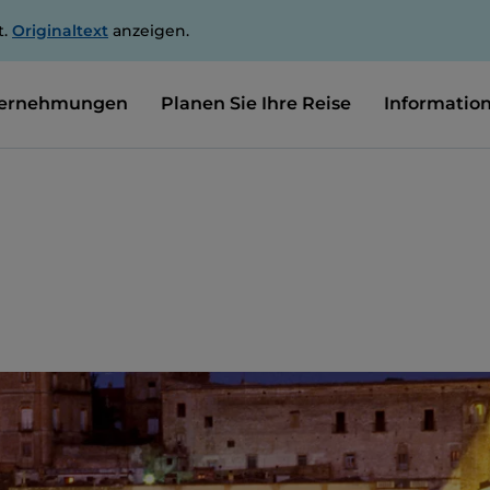
t.
Originaltext
anzeigen.
ernehmungen
Planen Sie Ihre Reise
Informatio