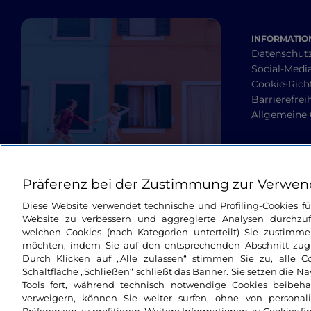
INFORMATION
Datenschut
Social-Media
Cookie-Richt
Barrierefrei
Allgemeine
Präferenz bei der Zustimmung zur Verwen
Diese Website verwendet technische und Profiling-Cookies f
Website zu verbessern und aggregierte Analysen durchzuf
welchen Cookies (nach Kategorien unterteilt) Sie zustimme
möchten, indem Sie auf den entsprechenden Abschnitt zugre
Durch Klicken auf „Alle zulassen“ stimmen Sie zu, alle C
Schaltfläche „Schließen“ schließt das Banner. Sie setzen die N
Tools fort, während technisch notwendige Cookies beibeh
verweigern, können Sie weiter surfen, ohne von personali