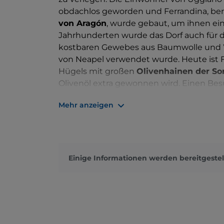
obdachlos geworden und Ferrandina, ben
von Aragón
, wurde gebaut, um ihnen ei
Jahrhunderten wurde das Dorf auch für di
kostbaren Gewebes aus Baumwolle und Wo
von Neapel verwendet wurde.
Heute ist 
Hügels mit großen
Olivenhainen der Sor
Olivenöl extra gewonnen wird. Einen Bes
das
Kloster San Francesco
, das
Kloster 
Mehr anzeigen
Einige Informationen werden bereitgestel