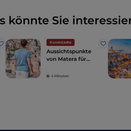
s könnte Sie interessie
Kunststädte
Like
Like
Aussichtspunkte
von Matera für
einen
spektakulären
4 Minuten
Blick auf die Sassi