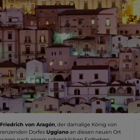
Friedrich von Aragón
, der damalige König von
grenzenden Dorfes
Uggiano
an diesen neuen Ort
o waren nach einem schrecklichen Erdbeben