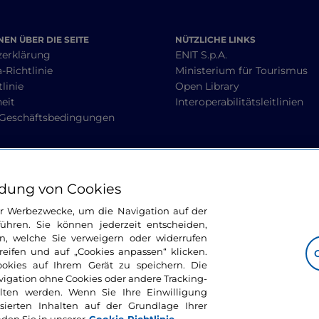
EN ÜBER DIE SEITE
NÜTZLICHE LINKS
zerklärung
ENIT S.p.A.
-Richtlinie
Ministerium für Tourismus
linie
Open Library
heit
Interoperabilitätsleitlinien
 Geschäftsbedingungen
BLEIBEN WIR IN KONTAKT
dung von Cookies
ür Werbezwecke, um die Navigation auf der
ühren. Sie können jederzeit entscheiden,
n, welche Sie verweigern oder widerrufen
ifen und auf „Cookies anpassen“ klicken.
ookies auf Ihrem Gerät zu speichern. Die
avigation ohne Cookies oder andere Tracking-
alten werden. Wenn Sie Ihre Einwilligung
sierten Inhalten auf der Grundlage Ihrer