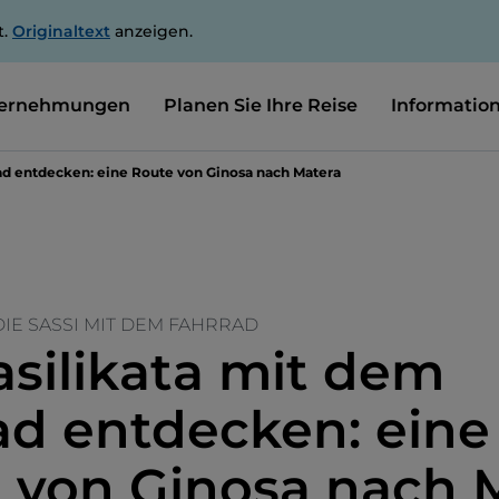
t.
Originaltext
anzeigen.
ernehmungen
Planen Sie Ihre Reise
Informatio
ad entdecken: eine Route von Ginosa nach Matera
DIE SASSI MIT DEM FAHRRAD
asilikata mit dem
ad entdecken: eine
 von Ginosa nach 