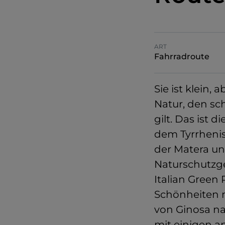
ART
Fahrradroute
Sie ist klein,
Natur, den s
gilt. Das ist di
dem Tyrrhenis
der Matera un
Naturschutzge
Italian Green 
Schönheiten m
von Ginosa nac
mit einigen 