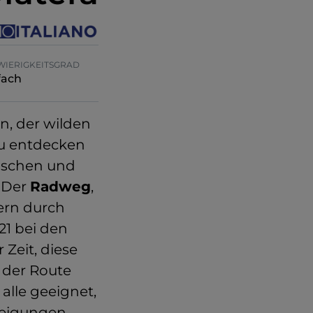
WIERIGKEITSGRAD
fach
rn, der wilden
zu entdecken
ischen und
. Der
Radweg
,
ern durch
21 bei den
 Zeit, diese
 der Route
 alle geeignet,
eigungen.