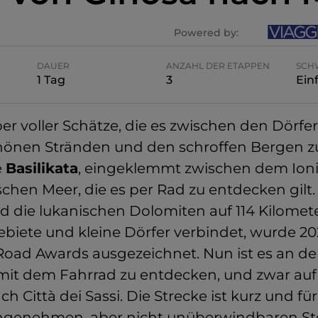
Powered by:
DAUER
ANZAHL DER ETAPPEN
SCH
1 Tag
3
Ein
 aber voller Schätze, die es zwischen den Dörfe
chönen Stränden und den schroffen Bergen 
e
Basilikata
, eingeklemmt zwischen dem Ion
chen Meer, die es per Rad zu entdecken gilt
d die lukanischen Dolomiten auf 114 Kilomet
biete und kleine Dörfer verbindet, wurde 20
Road Awards ausgezeichnet. Nun ist es an der
it dem Fahrrad zu entdecken, und zwar auf
h Città dei Sassi. Die Strecke ist kurz und für
angenehmen, aber nicht unüberwindbaren St