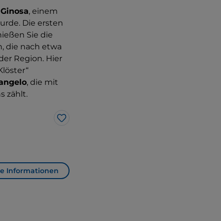
n
Ginosa
, einem
urde. Die ersten
nießen Sie die
n, die nach etwa
der Region. Hier
Klöster“
cangelo
, die mit
 zählt.
Like
e Informationen