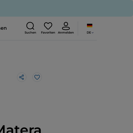
nen
DE
Suchen
Favoriten
Anmelden
Like
Matera