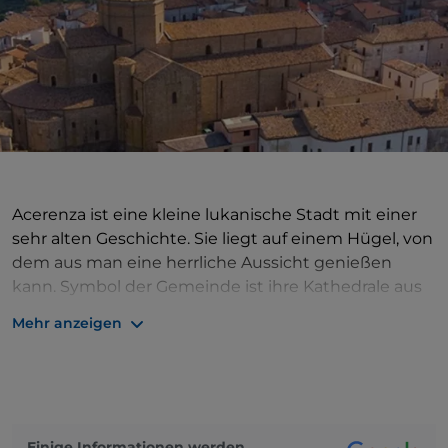
Acerenza ist eine kleine lukanische Stadt mit einer
sehr alten Geschichte. Sie liegt auf einem Hügel, von
dem aus man eine herrliche Aussicht genießen
kann. Symbol der Gemeinde ist ihre Kathedrale aus
dem 11. Jahrhundert, die mit einem romanischen Stil
Mehr anzeigen
mit gotischen Einflüssen sowie einer Krypta
verzaubert und zudem reich an wertvollen
Gemälden ist (prächtige Darstellungen von
Aposteln, Kirchenlehrern und Ordensgründern).
Darüber hinaus beherbergt der Bau bedeutende
Einige Informationen werden