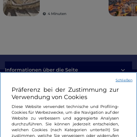
Wiederentdeckung
der Schönheit
4 Minuten
Informationen über die Seite
Schließen
Nützliche Links
Präferenz bei der Zustimmung zur
Verwendung von Cookies
Login
Diese Website verwendet technische und Profiling-
Cookies für Werbezwecke, um die Navigation auf der
Bleiben wir in Kontakt
Website zu verbessern und aggregierte Analysen
durchzuführen. Sie können jederzeit entscheiden,
welchen Cookies (nach Kategorien unterteilt) Sie
zustimmen, welche Sie verweigern oder widerrufen