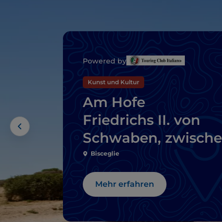
Powered by
Kunst und Kultur
Am Hofe
Friedrichs II. von
Schwaben, zwisch
der Region von Bar
Bisceglie
und Castel del Mon
Mehr erfahren