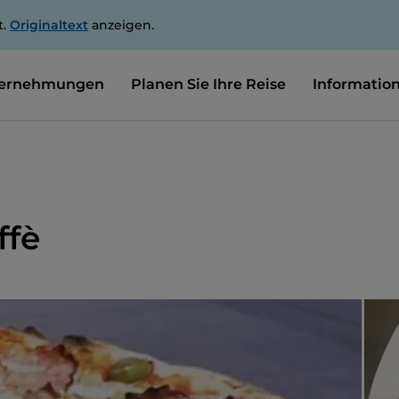
t.
Originaltext
anzeigen.
ernehmungen
Planen Sie Ihre Reise
Informatio
ffè