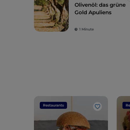
Olivenöl: das grüne
Gold Apuliens
1 Minute
Restaurants
Re
Like