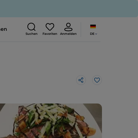
nen
DE
Suchen
Favoriten
Anmelden
Like