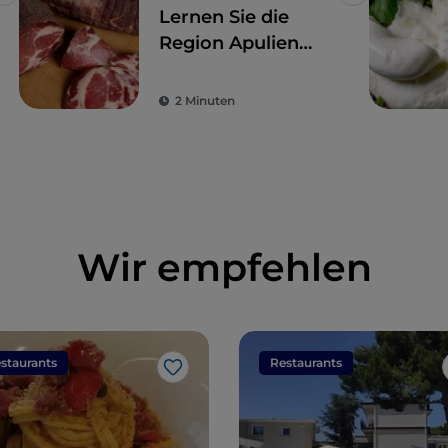
Like
Like
Lernen Sie die
Region Apulien
durch die Pizza von
Gino Sorbillo
2 Minuten
kennen
Wir empfehlen
staurants
Restaurants
Like