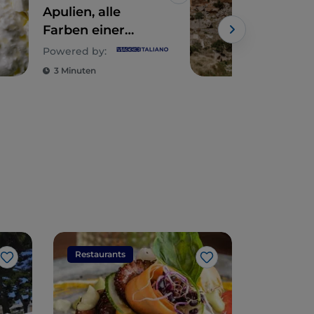
Like
Apulien, alle
Die
Farben einer
Apul
erstklassigen
Lat
Powered by:
Powe
Küche
Mot
3 Minuten
8 M
Restaurants
Restaura
Like
Like