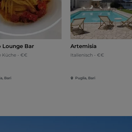
o Lounge Bar
Artemisia
e Küche - €€
Italienisch - €€
a, Bari
Puglia, Bari