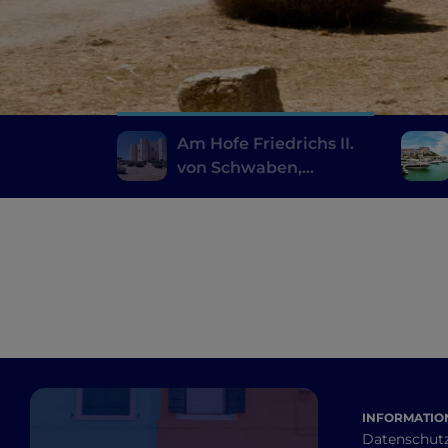
Am Hofe Friedrichs II.
von Schwaben,
zwischen der Region
von Bari und Castel del
Monte
INFORMATION
Datenschut