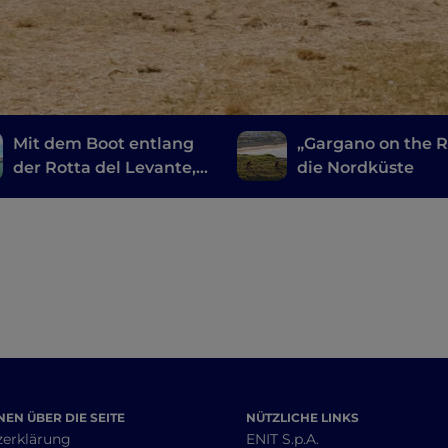
Mit dem Boot entlang
„Gargano on the R
der Rotta del Levante,
die Nordküste
von Otranto nach Rodi
Garganico
EN ÜBER DIE SEITE
NÜTZLICHE LINKS
zerklärung
ENIT S.p.A.