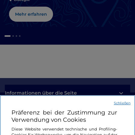
Mehr erfahren
Informationen über die Seite
Schließen
Nützliche Links
Präferenz bei der Zustimmung zur
Verwendung von Cookies
Login
Diese Website verwendet technische und Profiling-
Cookies für Werbezwecke, um die Navigation auf der