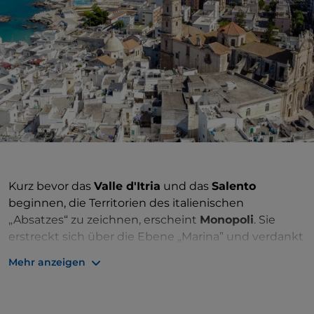
Kurz bevor das
Valle d'Itria
und das
Salento
beginnen, die Territorien des italienischen
„Absatzes“ zu zeichnen, erscheint
Monopoli
. Sie
erstreckt sich über die Ebene „Marina” und verdankt
der strategischen Lage an der Adria den historischen
Mehr anzeigen
Wechsel der Kulturen und Völker. Als
Handelsknotenpunkt,
Brücke zwischen Ost und
West
, hat sie im Laufe der Jahrhunderte den