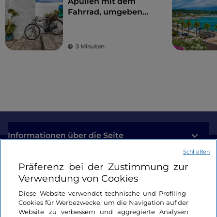
Apulien mit dem
Fahrrad, umgeben
von Trulli,
Olivenbäumen und
schmucken Dörfern
3 Minuten
Informationen über die Seite
Schließen
Nützliche Links
Präferenz bei der Zustimmung zur
Verwendung von Cookies
Login
Diese Website verwendet technische und Profiling-
Cookies für Werbezwecke, um die Navigation auf der
Bleiben wir in Kontakt
Website zu verbessern und aggregierte Analysen