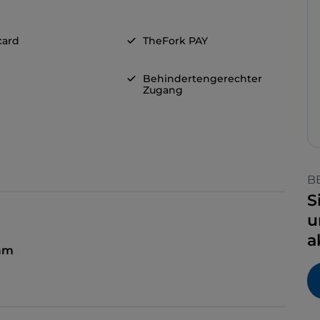
card
TheFork PAY
Behindertengerechter
Zugang
B
S
u
a
 am