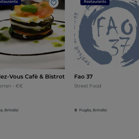
staurants
Restaurants
Like
ez-Vous Cafè & Bistrot
Fao 37
erran - €€
Street Food
a, Brindisi
Puglia, Brindisi