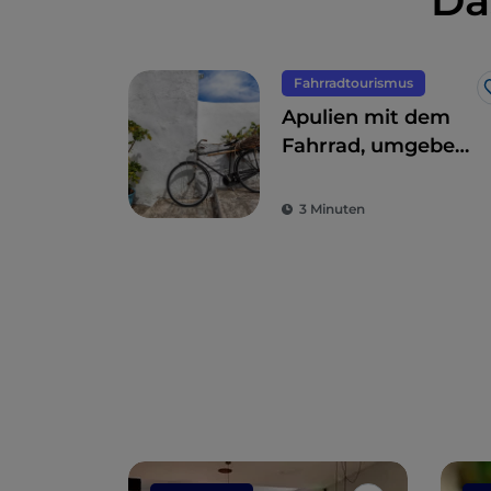
Da
Fahrradtourismus
Apulien mit dem
Fahrrad, umgeben
von Trulli,
Olivenbäumen und
3 Minuten
schmucken
Dörfern