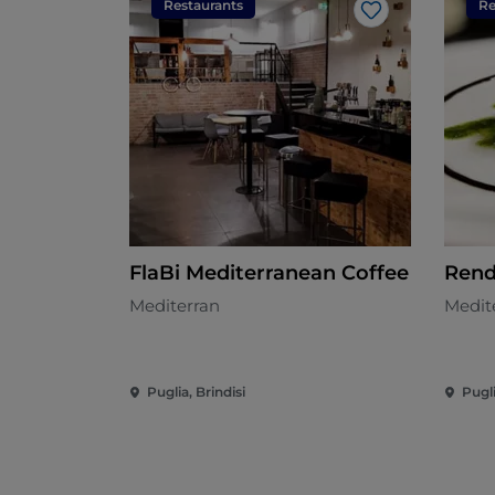
Restaurants
Re
Like
FlaBi Mediterranean Coffee
Rend
Mediterran
Medit
Puglia, Brindisi
Pugli