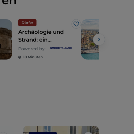
ren
Dörfer
Bus
Like
Archäologie und
Brin
Strand: ein
glo
Tagesausflug im
Kno
Powered by:
östlichen Apulien
dig
10 Minuten
2 M
in I