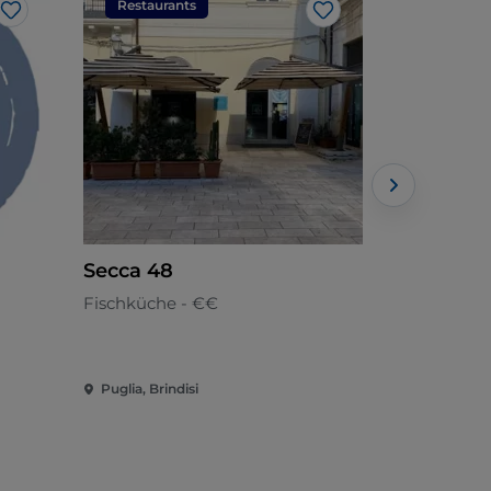
Restaurants
Restaura
Like
Like
Secca 48
Cascipo
Fischküche - €€
Apulisch - 
Puglia, Brindisi
Puglia, Brin