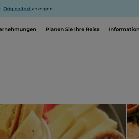
t.
Originaltext
anzeigen.
ernehmungen
Planen Sie Ihre Reise
Informatio