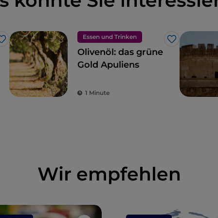
s könnte Sie interessie
Essen und Trinken
Like
Like
Olivenöl: das grüne
Gold Apuliens
1 Minute
Wir empfehlen