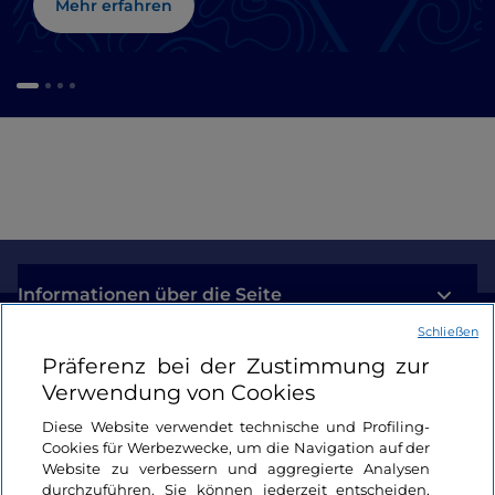
Mehr erfahren
Informationen über die Seite
Schließen
Nützliche Links
Präferenz bei der Zustimmung zur
Verwendung von Cookies
Login
Diese Website verwendet technische und Profiling-
Cookies für Werbezwecke, um die Navigation auf der
Bleiben wir in Kontakt
Website zu verbessern und aggregierte Analysen
durchzuführen. Sie können jederzeit entscheiden,