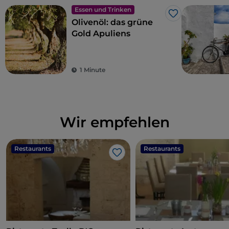
Essen und Trinken
Like
Olivenöl: das grüne
Gold Apuliens
1 Minute
Wir empfehlen
Restaurants
Restaurants
Like