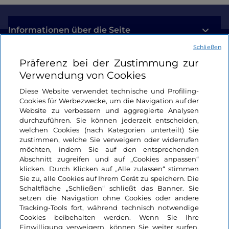
Informationen über die Seite
Schließen
Nützliche Links
Präferenz bei der Zustimmung zur
Verwendung von Cookies
Login
Diese Website verwendet technische und Profiling-
Cookies für Werbezwecke, um die Navigation auf der
Bleiben wir in Kontakt
Website zu verbessern und aggregierte Analysen
durchzuführen. Sie können jederzeit entscheiden,
welchen Cookies (nach Kategorien unterteilt) Sie
zustimmen, welche Sie verweigern oder widerrufen
möchten, indem Sie auf den entsprechenden
Abschnitt zugreifen und auf „Cookies anpassen“
klicken. Durch Klicken auf „Alle zulassen“ stimmen
Sie zu, alle Cookies auf Ihrem Gerät zu speichern. Die
Schaltfläche „Schließen“ schließt das Banner. Sie
setzen die Navigation ohne Cookies oder andere
Tracking-Tools fort, während technisch notwendige
Cookies beibehalten werden. Wenn Sie Ihre
Einwilligung verweigern, können Sie weiter surfen,