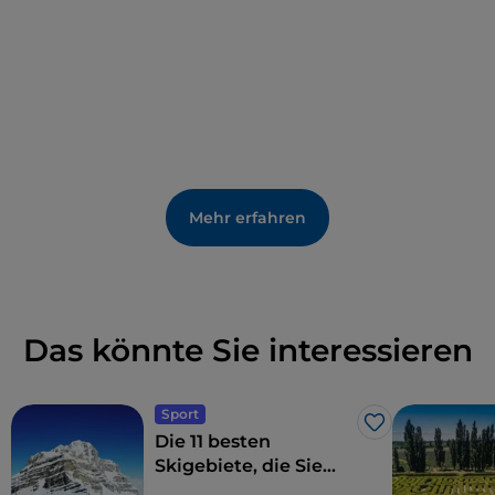
Planpincieux
und ist mit dem sogenannten Balkon
des Mont Blanc einer der schönsten Wanderwege
Italiens.
Mehr erfahren
Das könnte Sie interessieren
Sport
Like
Die 11 besten
Skigebiete, die Sie
sich in Italien nicht