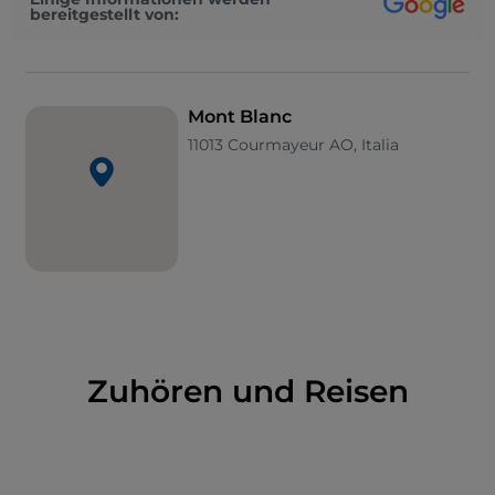
bereitgestellt von:
höchsten Gipfel wie den Dent du Géant, den Mont
Dolent die Aiguilles de Chamonix umfasst.
Der Hauptort des Wintersports ist
das Skigebiet
Mont Blanc
Mont Blanc – Courmayeur
mit 100 Kilometern an
11013 Courmayeur AO, Italia
präparierten und nicht präparierten Pisten, 33 Pisten
mit unterschiedlichem Gefälle und 18 Liftanlagen,
die sie auf 2.755 Höhenmeter bringen. Mit der
Seilbahn
Skyway Mont Blanc gelangen
Sie sogar
auf 3.466 Meter und scheinen den Blick vom
Himmel aus über die Erde schweifen lassen zu
können.
Wer auf der Suche nach Ideen für einen
Sommerurlaub am Fuße des majestätischen Mont
Zuhören und Reisen
Blanc ist, kann auf kilometerlange Wander- und
Mountainbike-Routen zählen, die von Courmayeur
aus starten, wie etwa die 170 Kilometer lange
Tour
du Mont Blanc
. Eine andere Route startet in