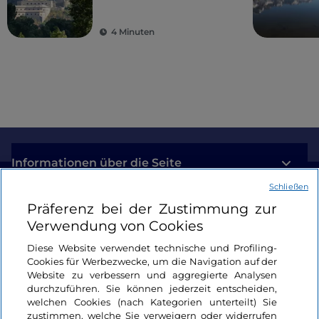
höchsten Gipfeln
Europas: das Aostatal
4 Minuten
Informationen über die Seite
Schließen
Nützliche Links
Präferenz bei der Zustimmung zur
Verwendung von Cookies
Login
Diese Website verwendet technische und Profiling-
Cookies für Werbezwecke, um die Navigation auf der
Bleiben wir in Kontakt
Website zu verbessern und aggregierte Analysen
durchzuführen. Sie können jederzeit entscheiden,
welchen Cookies (nach Kategorien unterteilt) Sie
zustimmen, welche Sie verweigern oder widerrufen