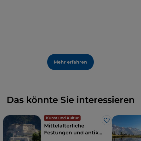
Helbronner/The Sky
, fühlt es sich an, als würden Sie
den Himmel mit den Fingern berühren können. Die
Panoramaterrasse bietet einen 360-Grad-Blick. Für
die Mittagspause in großer Höhe gibt es ein Bistro,
während für ein adrenalingeladenes Erlebnis das
Sky Vertigo das Gefühl
vermittelt, in der Leere zu
schweben.
Mehr erfahren
Das könnte Sie interessieren
Kunst und Kultur
Like
Mittelalterliche
Festungen und antike
Traditionen auf den