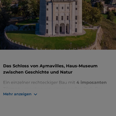
Das Schloss von Aymavilles, Haus-Museum
zwischen Geschichte und Natur
Ein einzelner rechteckiger Bau mit
4 imposanten
Türmen
, umgeben von einem großen Park. Das
Mehr anzeigen
Schloss
von Aymavilles
in der gleichnamigen
Gemeinde erhebt sich
auf einem Hügel, der zur Dora
Baltea abfällt, an der
Straße nach
Cogne
.