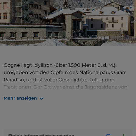
Cogne liegt idyllisch (über 1.500 Meter ü. d. M.),
umgeben von den Gipfeln des Nationalparks Gran
Paradiso, und ist voller Geschichte, Kultur und
Traditionen. Der Ort war einst die Jagdresidenz von
König Viktor Emanuel II. und rühmt sich einer
Mehr anzeigen
jahrhundertealten Handwerkstradition, die sich in
der noch heute hergestellten kostbaren
Klöppelspitze widerspiegelt, sowie einer reichen
Wein- und Käseproduktion.
Diese Geschichte können Sie noch heute hautnah
Einige Informationen werden