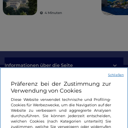
höchsten Gipfeln
Europas: das Aostatal
4 Minuten
Informationen über die Seite
Schließen
Nützliche Links
Präferenz bei der Zustimmung zur
Verwendung von Cookies
Login
Diese Website verwendet technische und Profiling-
Cookies für Werbezwecke, um die Navigation auf der
Bleiben wir in Kontakt
Website zu verbessern und aggregierte Analysen
durchzuführen. Sie können jederzeit entscheiden,
welchen Cookies (nach Kategorien unterteilt) Sie
zustimmen, welche Sie verweigern oder widerrufen