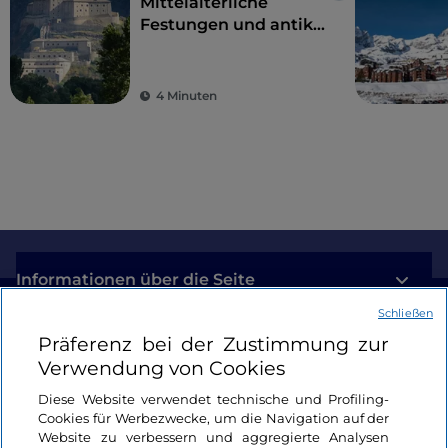
Mittelalterliche
Festungen und antike
Traditionen auf den
höchsten Gipfeln
Europas: das Aostatal
4 Minuten
Informationen über die Seite
Schließen
Nützliche Links
Präferenz bei der Zustimmung zur
Verwendung von Cookies
Login
Diese Website verwendet technische und Profiling-
Cookies für Werbezwecke, um die Navigation auf der
Bleiben wir in Kontakt
Website zu verbessern und aggregierte Analysen