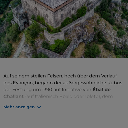
Auf seinem steilen Felsen, hoch über dem Verlauf
des Evançon, begann der außergewöhnliche Kubus
der Festung um 1390 auf Initiative von
Ébal de
Challant
(auf Italienisch Ebalo oder Ibleto), dem
damaligen Gouverneur und Generalkapitän des
Mehr anzeigen
Piemont, Gestalt anzunehmen. Zuvor gab es hier
jedoch die Ruinen eines befestigten Gebäudes, und
in der ersten Hälfte des 16. Jahrhunderts sollte der