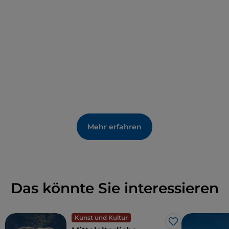
der seine ursprüngliche Abdeckung beibehalten
hat. Die Räumlichkeiten im Erdgeschoss, die von
größeren zweibogigen Fenster beleuchtet wurden,
waren im Gegensatz zu den anderen Etagen die
Gemächer der Schlossherren. Der Speisesaal ist
durch einen Durchgang mit der Küche verbunden.
Mehr erfahren
Das könnte Sie interessieren
Kunst und Kultur
Like