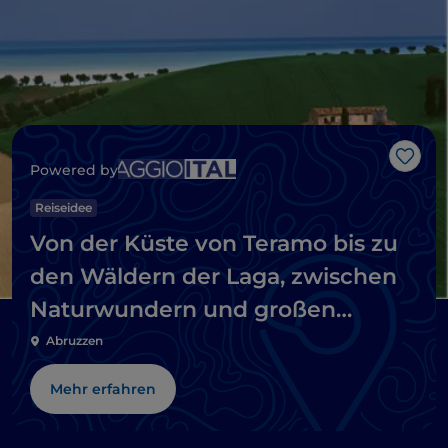
Like
Powered by
Reiseidee
Von der Küste von Teramo bis zu
den Wäldern der Laga, zwischen
Naturwundern und großen
Abteien
Abruzzen
Mehr erfahren