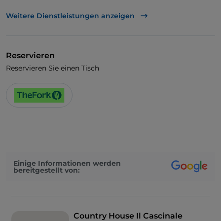
UnionPay über TheFork PAY
Weitere Dienstleistungen anzeigen
Visa
Behindertengerechter Zugang
Reservieren
Behindertengerechtes Badezimmer
Reservieren Sie einen Tisch
Kindermenü
WLAN
Einige Informationen werden
bereitgestellt von:
Country House Il Cascinale