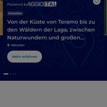
Like
Powered by
Reiseidee
Von der Küste von Teramo bis zu
den Wäldern der Laga, zwischen
Naturwundern und großen
Abteien
Abruzzen
Mehr erfahren