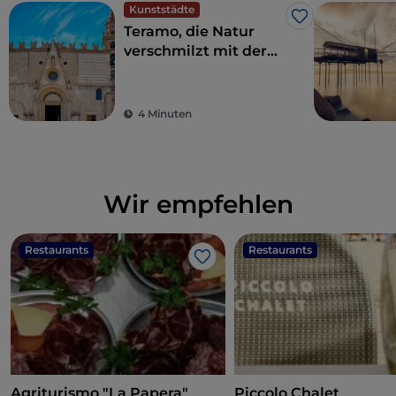
Kunststädte
Like
Teramo, die Natur
verschmilzt mit der
Geschichte
4 Minuten
Wir empfehlen
Restaurants
Restaurants
Like
Agriturismo "La Papera"
Piccolo Chalet