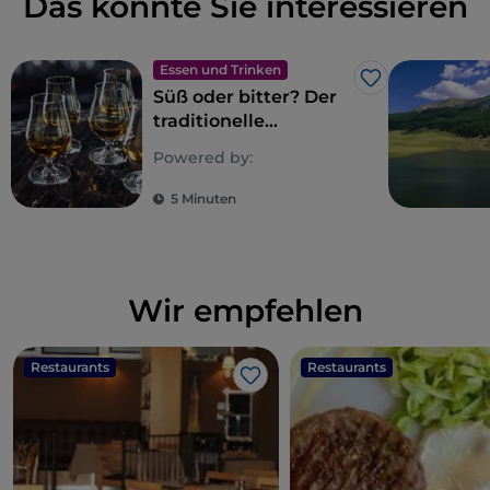
Das könnte Sie interessieren
Essen und Trinken
Like
Süß oder bitter? Der
traditionelle
Abschluss einer
Powered by:
Mahlzeit aus den
Abruzzen
5 Minuten
Wir empfehlen
Restaurants
Restaurants
Like