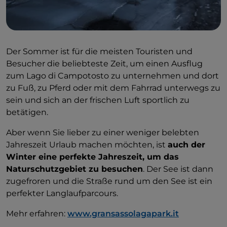
Gebieten, die dem Wasser am nächsten liegen, sind
vielfach Rohrkolben und Sumpfrohr zu sehen,
während man abseits des Sees durch Birkenhaine
spazieren kann, die sich mit Sträuchern wie
Der Sommer ist für die meisten Touristen und
Wacholder, Weißdorn, Goldregen und Ginster
Besucher die beliebteste Zeit, um einen Ausflug
abwechseln.
zum Lago di Campotosto zu unternehmen und dort
zu Fuß, zu Pferd oder mit dem Fahrrad unterwegs zu
sein und sich an der frischen Luft sportlich zu
betätigen.
Aber wenn Sie lieber zu einer weniger belebten
Jahreszeit Urlaub machen möchten, ist
auch der
Winter eine perfekte Jahreszeit, um das
Naturschutzgebiet zu besuchen
. Der See ist dann
zugefroren und die Straße rund um den See ist ein
perfekter Langlaufparcours.
Mehr erfahren:
www.gransassolagapark.it