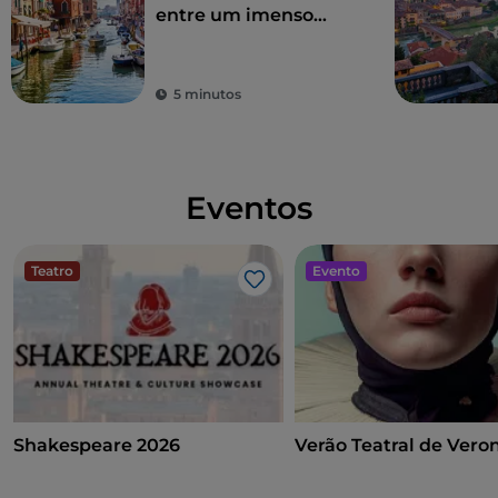
entre um imenso
património artístico e
histórico e as suas
cidades elegantes
5 minutos
Eventos
Teatro
Evento
Gosto
Shakespeare 2026
Verão Teatral de Vero