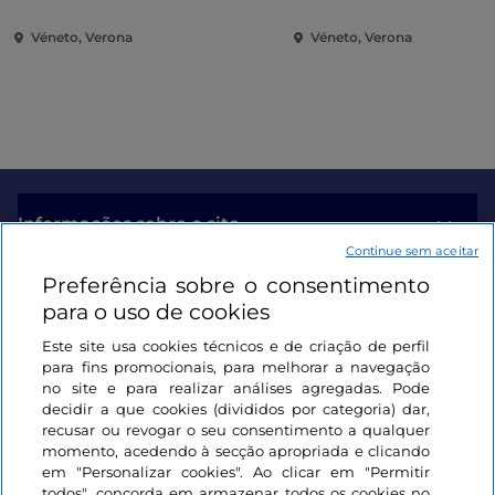
Véneto, Verona
Véneto, Verona
Informações sobre o site
Continue sem aceitar
Preferência sobre o consentimento
Ligações úteis
para o uso de cookies
Este site usa cookies técnicos e de criação de perfil
Iniciar sessão
para fins promocionais, para melhorar a navegação
no site e para realizar análises agregadas. Pode
Mantenha-se em contacto
decidir a que cookies (divididos por categoria) dar,
recusar ou revogar o seu consentimento a qualquer
momento, acedendo à secção apropriada e clicando
em "Personalizar cookies". Ao clicar em "Permitir
todos", concorda em armazenar todos os cookies no